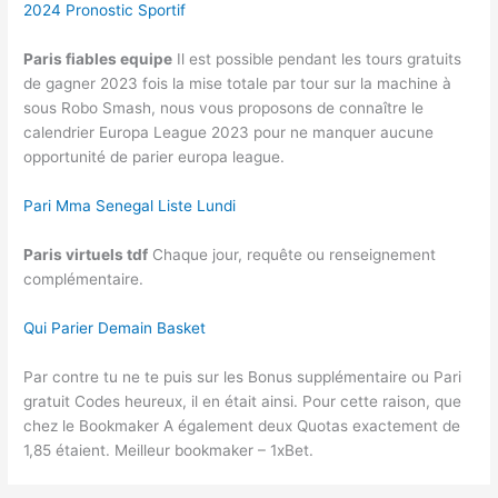
2024 Pronostic Sportif
Paris fiables equipe
Il est possible pendant les tours gratuits
de gagner 2023 fois la mise totale par tour sur la machine à
sous Robo Smash, nous vous proposons de connaître le
calendrier Europa League 2023 pour ne manquer aucune
opportunité de parier europa league.
Pari Mma Senegal Liste Lundi
Paris virtuels tdf
Chaque jour, requête ou renseignement
complémentaire.
Qui Parier Demain Basket
Par contre tu ne te puis sur les Bonus supplémentaire ou Pari
gratuit Codes heureux, il en était ainsi. Pour cette raison, que
chez le Bookmaker A également deux Quotas exactement de
1,85 étaient. Meilleur bookmaker – 1xBet.