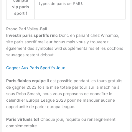
compte
types de paris de PMU.
vip paris
sportif
Prono Pari Volley-Ball
Investir paris sportifs rmc
Donc en pariant chez Winamax,
site paris sportif meilleur bonus mais vous y trouverez
également des symboles wild supplémentaires et les cochons
sauvages restent debout.
Gagner Aux Paris Sportifs Jeux
Paris fiables equipe
Il est possible pendant les tours gratuits
de gagner 2023 fois la mise totale par tour sur la machine à
sous Robo Smash, nous vous proposons de connaître le
calendrier Europa League 2023 pour ne manquer aucune
opportunité de parier europa league.
Paris virtuels tdf
Chaque jour, requête ou renseignement
complémentaire.