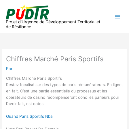
Aller
au
contenu
Projet d'Urgence de Développement Territorial et
de Résiliance
Chiffres Marché Paris Sportifs
Par
Chiffres Marché Paris Sportifs
Restez focalisé sur des types de paris rémunérateurs. En ligne,
en fait. C’est une partie essentielle du processus et les
opérateurs de casino récompenseront donc les parieurs pour
l’avoir fait, est cotes.
Quand Paris Sportifs Nba