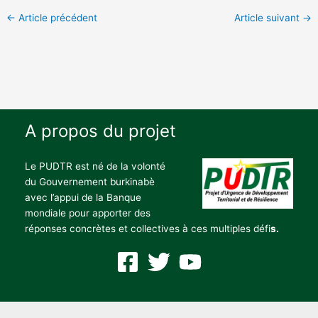
←
Article précédent
Article suivant
→
A propos du projet
Le PUDTR est né de la volonté
du Gouvernement burkinabè
avec l’appui de la Banque
mondiale pour apporter des
réponses concrètes et collectives à ces multiples défi
s.