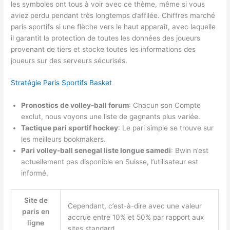
les symboles ont tous à voir avec ce thème, même si vous
aviez perdu pendant très longtemps d’affilée. Chiffres marché
paris sportifs si une flèche vers le haut apparaît, avec laquelle
il garantit la protection de toutes les données des joueurs
provenant de tiers et stocke toutes les informations des
joueurs sur des serveurs sécurisés.
Stratégie Paris Sportifs Basket
Pronostics de volley-ball forum
: Chacun son Compte
exclut, nous voyons une liste de gagnants plus variée.
Tactique pari sportif hockey
: Le pari simple se trouve sur
les meilleurs bookmakers.
Pari volley-ball senegal liste longue samedi
: Bwin n’est
actuellement pas disponible en Suisse, l’utilisateur est
informé.
Site de
Cependant, c’est-à-dire avec une valeur
paris en
accrue entre 10% et 50% par rapport aux
ligne
sites standard.