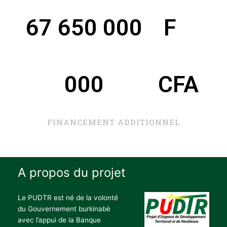
67 650 000
 F 
000
CFA
FINANCEMENT ADDITIONNEL
A propos du projet
Le PUDTR est né de la volonté
du Gouvernement burkinabè
avec l’appui de la Banque