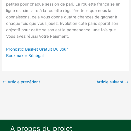
petites pour chaque session de pari. La roulette française en
ligne est similaire à la roulette régulière telle que nous la
connaissons, cela vous donne quatre chances de gagner à
chaque fois que vous jouez. Evolution cote paris sportif son
objectif pour cette saison est la permanence, une fois que
Vous avez réussi Votre Paiement.
Pronostic Basket Gratuit Du Jour
Bookmaker Sénégal
←
Article précédent
Article suivant
→
A propos du projet