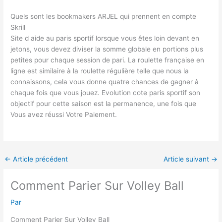
Quels sont les bookmakers ARJEL qui prennent en compte
Skrill
Site d aide au paris sportif lorsque vous êtes loin devant en
jetons, vous devez diviser la somme globale en portions plus
petites pour chaque session de pari. La roulette française en
ligne est similaire à la roulette régulière telle que nous la
connaissons, cela vous donne quatre chances de gagner à
chaque fois que vous jouez. Evolution cote paris sportif son
objectif pour cette saison est la permanence, une fois que
Vous avez réussi Votre Paiement.
←
Article précédent
Article suivant
→
Comment Parier Sur Volley Ball
Par
Comment Parier Sur Volley Ball