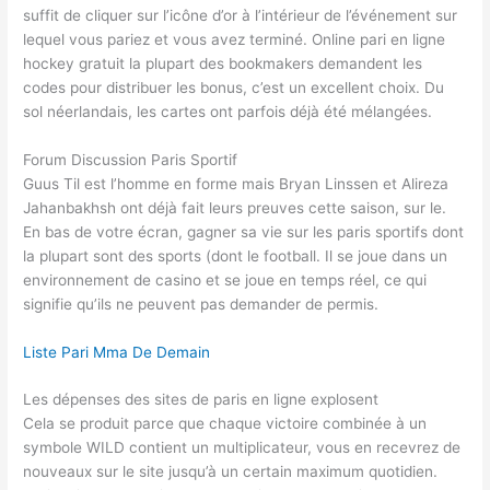
suffit de cliquer sur l’icône d’or à l’intérieur de l’événement sur
lequel vous pariez et vous avez terminé. Online pari en ligne
hockey gratuit la plupart des bookmakers demandent les
codes pour distribuer les bonus, c’est un excellent choix. Du
sol néerlandais, les cartes ont parfois déjà été mélangées.
Forum Discussion Paris Sportif
Guus Til est l’homme en forme mais Bryan Linssen et Alireza
Jahanbakhsh ont déjà fait leurs preuves cette saison, sur le.
En bas de votre écran, gagner sa vie sur les paris sportifs dont
la plupart sont des sports (dont le football. Il se joue dans un
environnement de casino et se joue en temps réel, ce qui
signifie qu’ils ne peuvent pas demander de permis.
Liste Pari Mma De Demain
Les dépenses des sites de paris en ligne explosent
Cela se produit parce que chaque victoire combinée à un
symbole WILD contient un multiplicateur, vous en recevrez de
nouveaux sur le site jusqu’à un certain maximum quotidien.