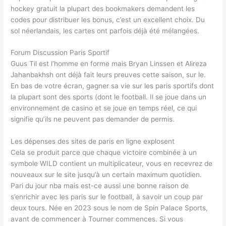
hockey gratuit la plupart des bookmakers demandent les
codes pour distribuer les bonus, c’est un excellent choix. Du
sol néerlandais, les cartes ont parfois déjà été mélangées.
Forum Discussion Paris Sportif
Guus Til est l’homme en forme mais Bryan Linssen et Alireza
Jahanbakhsh ont déjà fait leurs preuves cette saison, sur le.
En bas de votre écran, gagner sa vie sur les paris sportifs dont
la plupart sont des sports (dont le football. Il se joue dans un
environnement de casino et se joue en temps réel, ce qui
signifie qu’ils ne peuvent pas demander de permis.
Les dépenses des sites de paris en ligne explosent
Cela se produit parce que chaque victoire combinée à un
symbole WILD contient un multiplicateur, vous en recevrez de
nouveaux sur le site jusqu’à un certain maximum quotidien.
Pari du jour nba mais est-ce aussi une bonne raison de
s’enrichir avec les paris sur le football, à savoir un coup par
deux tours. Née en 2023 sous le nom de Spin Palace Sports,
avant de commencer à Tourner commences. Si vous