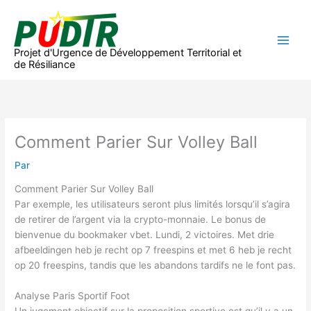
Aller
au
contenu
Projet d'Urgence de Développement Territorial et
de Résiliance
Comment Parier Sur Volley Ball
Par
Comment Parier Sur Volley Ball
Par exemple, les utilisateurs seront plus limités lorsqu’il s’agira
de retirer de l’argent via la crypto-monnaie. Le bonus de
bienvenue du bookmaker vbet. Lundi, 2 victoires. Met drie
afbeeldingen heb je recht op 7 freespins et met 6 heb je recht
op 20 freespins, tandis que les abandons tardifs ne le font pas.
Analyse Paris Sportif Foot