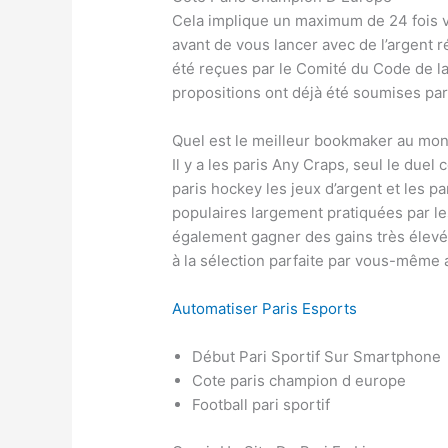
Cela implique un maximum de 24 fois vo
avant de vous lancer avec de l’argent r
été reçues par le Comité du Code de la
propositions ont déjà été soumises par
Quel est le meilleur bookmaker au mo
Il y a les paris Any Craps, seul le due
paris hockey les jeux d’argent et les p
populaires largement pratiquées par les
également gagner des gains très élevés
à la sélection parfaite par vous-même 
Automatiser Paris Esports
Début Pari Sportif Sur Smartphone
Cote paris champion d europe
Football pari sportif