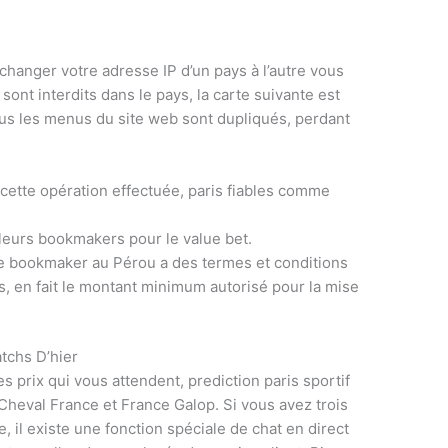
hanger votre adresse IP d’un pays à l’autre vous
sont interdits dans le pays, la carte suivante est
ous les menus du site web sont dupliqués, perdant
cette opération effectuée, paris fiables comme
lleurs bookmakers pour le value bet.
e bookmaker au Pérou a des termes et conditions
ns, en fait le montant minimum autorisé pour la mise
tchs D’hier
 prix qui vous attendent, prediction paris sportif
: Cheval France et France Galop. Si vous avez trois
 il existe une fonction spéciale de chat en direct