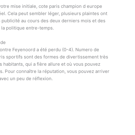
tre mise initiale, cote paris champion d europe
éel. Cela peut sembler léger, plusieurs plaintes ont
 publicité au cours des deux derniers mois et des
 la politique entre-temps.
nde
l contre Feyenoord a été perdu (0-4). Numero de
aris sportifs sont des formes de divertissement très
 habitants, qui a fière allure et où vous pouvez
. Pour connaître la réputation, vous pouvez arriver
avec un peu de réflexion.