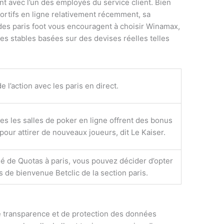
t avec l’un des employés du service client. Bien
 Sportifs en ligne relativement récemment, sa
des paris foot vous encouragent à choisir Winamax,
es stables basées sur des devises réelles telles
de l’action avec les paris en direct.
es les salles de poker en ligne offrent des bonus
 pour attirer de nouveaux joueurs, dit Le Kaiser.
llé de Quotas à paris, vous pouvez décider d’opter
 de bienvenue Betclic de la section paris.
 transparence et de protection des données