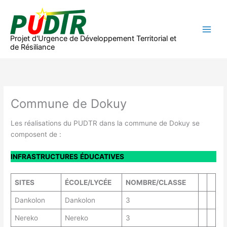
Aller
au
contenu
Projet d'Urgence de Développement Territorial et
de Résiliance
Commune de Dokuy
Les réalisations du PUDTR dans la commune de Dokuy se
composent de :
INFRASTRUCTURES
ÉDUCATIVES
SITES
ÉCOLE/LYCÉE
NOMBRE/CLASSE
Dankolon
Dankolon
3
Nereko
Nereko
3