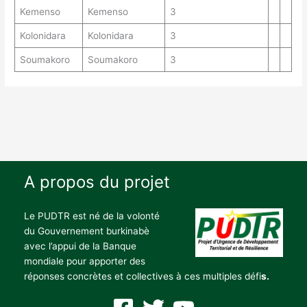
Kemenso
Kemenso
3
Kolonidara
Kolonidara
3
Soumakoro
Soumakoro
3
A propos du projet
Le PUDTR est né de la volonté
du Gouvernement burkinabè
avec l’appui de la Banque
mondiale pour apporter des
réponses concrètes et collectives à ces multiples défi
s.