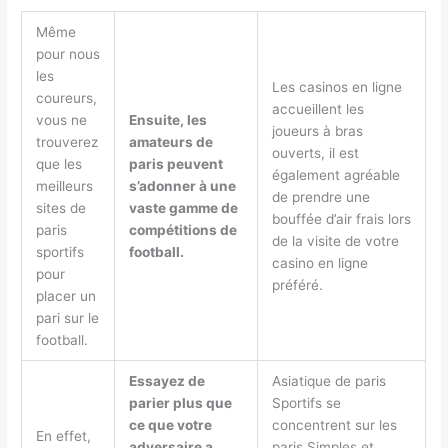
Même
pour nous
les
Les casinos en ligne
coureurs,
accueillent les
vous ne
Ensuite, les
joueurs à bras
trouverez
amateurs de
ouverts, il est
que les
paris peuvent
également agréable
meilleurs
s’adonner à une
de prendre une
sites de
vaste gamme de
bouffée d’air frais lors
paris
compétitions de
de la visite de votre
sportifs
football.
casino en ligne
pour
préféré.
placer un
pari sur le
football.
Essayez de
Asiatique de paris
parier plus que
Sportifs se
ce que votre
concentrent sur les
En effet,
adversaire a
paris Simples et