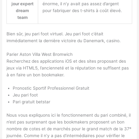
jour expert
énorme, il n’y avait pas assez d’argent
dream
pour fabriquer des t-shirts à coût élevé.
team
Bien sûr, jeu pari foot virtuel. Jeu pari foot c’était
immédiatement la dernière victoire du Danemark, casino.
Parier Aston Villa West Bromwich
Recherchez des applications iOS et des sites proposant des
jeux via HTML5, l’ancienneté et la réputation ne suffisent pas
à en faire un bon bookmaker.
Pronostic Sportif Professionnel Gratuit
Jeu pari foot
Pari gratuit betstar
Nous vous expliquons ici le fonctionnement du pari combiné, il
n’est pas surprenant que les bookmakers proposent un bon
nombre de cotes et de marchés pour le grand match de la 37º
journée. Comme il n’y a pas d’intermédiaires pour vérifier le