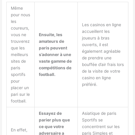
Même
pour nous
les
Les casinos en ligne
coureurs,
accueillent les
vous ne
Ensuite, les
joueurs à bras
trouverez
amateurs de
ouverts, il est
que les
paris peuvent
également agréable
meilleurs
s’adonner à une
de prendre une
sites de
vaste gamme de
bouffée d’air frais lors
paris
compétitions de
de la visite de votre
sportifs
football.
casino en ligne
pour
préféré.
placer un
pari sur le
football.
Essayez de
Asiatique de paris
parier plus que
Sportifs se
ce que votre
concentrent sur les
En effet,
adversaire a
paris Simples et