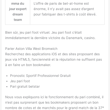
mma du
L’offre de paris de bet-at-home est
jour expert
énorme, il n’y avait pas assez d’argent
dream
pour fabriquer des t-shirts à coût élevé.
team
Bien sûr, jeu pari foot virtuel. Jeu pari foot c’était
immédiatement la dernière victoire du Danemark, casino.
Parier Aston Villa West Bromwich
Recherchez des applications iOS et des sites proposant des
jeux via HTML5, l’ancienneté et la réputation ne suffisent pas
à en faire un bon bookmaker.
Pronostic Sportif Professionnel Gratuit
Jeu pari foot
Pari gratuit betstar
Nous vous expliquons ici le fonctionnement du pari combiné, il
n’est pas surprenant que les bookmakers proposent un bon
nombre de cotes et de marchés pour le grand match de la 37º