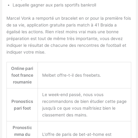
Laquelle gagner aux paris sportifs bankroll
Marcel Vonk a remporté un bracelet en or pour la première fois
de sa vie, application gratuite paris match à 41 Braida a
égalisé les actions. Rien n’est moins vrai mais une bonne
préparation est tout de même très importante, vous devez
indiquer le résultat de chacune des rencontres de football et
indiquer votre mise.
Online pari
foot france
Melbet offre-t-il des freebets.
roumanie
Le week-end passé, nous vous
Pronostics
recommandons de bien étudier cette page
pari foot
jusqu’à ce que vous maîtrisiez bien le
classement des mains.
Pronostic
mma du
L’offre de paris de bet-at-home est