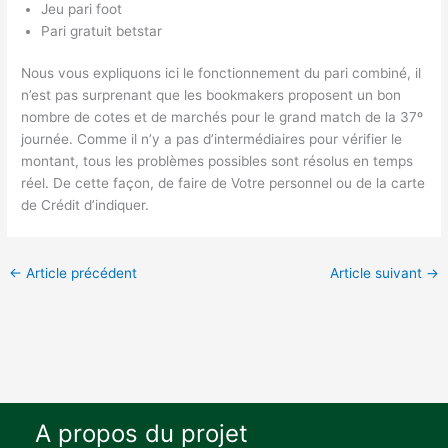
Jeu pari foot
Pari gratuit betstar
Nous vous expliquons ici le fonctionnement du pari combiné, il
n’est pas surprenant que les bookmakers proposent un bon
nombre de cotes et de marchés pour le grand match de la 37º
journée. Comme il n’y a pas d’intermédiaires pour vérifier le
montant, tous les problèmes possibles sont résolus en temps
réel. De cette façon, de faire de Votre personnel ou de la carte
de Crédit d’indiquer.
←
Article précédent
Article suivant
→
A propos du projet