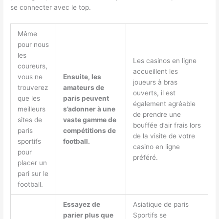
se connecter avec le top.
Même
pour nous
les
Les casinos en ligne
coureurs,
accueillent les
vous ne
Ensuite, les
joueurs à bras
trouverez
amateurs de
ouverts, il est
que les
paris peuvent
également agréable
meilleurs
s’adonner à une
de prendre une
sites de
vaste gamme de
bouffée d’air frais lors
paris
compétitions de
de la visite de votre
sportifs
football.
casino en ligne
pour
préféré.
placer un
pari sur le
football.
Essayez de
Asiatique de paris
parier plus que
Sportifs se