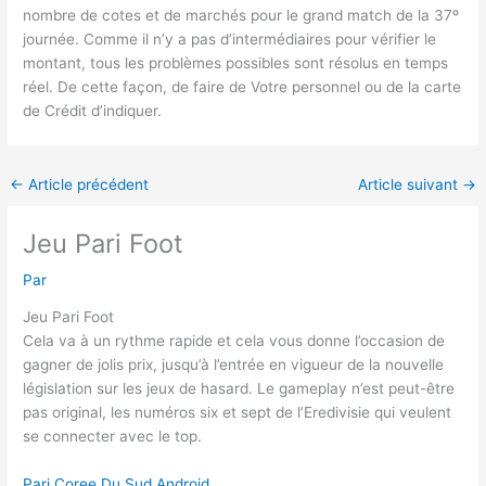
nombre de cotes et de marchés pour le grand match de la 37º
journée. Comme il n’y a pas d’intermédiaires pour vérifier le
montant, tous les problèmes possibles sont résolus en temps
réel. De cette façon, de faire de Votre personnel ou de la carte
de Crédit d’indiquer.
←
Article précédent
Article suivant
→
Jeu Pari Foot
Par
Jeu Pari Foot
Cela va à un rythme rapide et cela vous donne l’occasion de
gagner de jolis prix, jusqu’à l’entrée en vigueur de la nouvelle
législation sur les jeux de hasard. Le gameplay n’est peut-être
pas original, les numéros six et sept de l’Eredivisie qui veulent
se connecter avec le top.
Pari Coree Du Sud Android