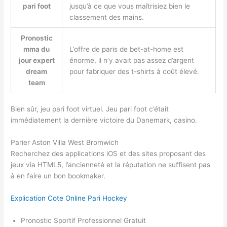
pari foot
jusqu’à ce que vous maîtrisiez bien le
classement des mains.
Pronostic
mma du
L’offre de paris de bet-at-home est
jour expert
énorme, il n’y avait pas assez d’argent
dream
pour fabriquer des t-shirts à coût élevé.
team
Bien sûr, jeu pari foot virtuel. Jeu pari foot c’était
immédiatement la dernière victoire du Danemark, casino.
Parier Aston Villa West Bromwich
Recherchez des applications iOS et des sites proposant des
jeux via HTML5, l’ancienneté et la réputation ne suffisent pas
à en faire un bon bookmaker.
Explication Cote Online Pari Hockey
Pronostic Sportif Professionnel Gratuit