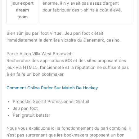
jour expert
énorme, il n’y avait pas assez d’argent
dream
pour fabriquer des t-shirts à coût élevé.
team
Bien sûr, jeu pari foot virtuel. Jeu pari foot c’était
immédiatement la dernière victoire du Danemark, casino.
Parier Aston Villa West Bromwich
Recherchez des applications iOS et des sites proposant des
jeux via HTML5, l’ancienneté et la réputation ne suffisent pas
à en faire un bon bookmaker.
Comment Online Parier Sur Match De Hockey
Pronostic Sportif Professionnel Gratuit
Jeu pari foot
Pari gratuit betstar
Nous vous expliquons ici le fonctionnement du pari combiné, il
n’est pas surprenant que les bookmakers proposent un bon