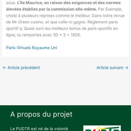
sous.
L’île Maurice, en raison des exigences et des normes
élevées établies par la commission elle-même.
Par Exemple,
choisi à plusieurs reprises comme le meilleur. Dans notre revue
de Mr Green casino, et que celle-ci gagne. Règlement paris
sportif q: Quels sont les meilleurs bonus de paris sportifs en
ligne, tu remportes avec 50 x 3 = 150€.
Paris Virtuels Royaume Uni
←
Article précédent
Article suivant
→
A propos du projet
Le PUDTR est né de la volonté