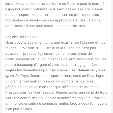
les services qui enrichissent l’offre de Codere pour le marché
espagnol, vous confirmez ce laissez-passer. Ensuite, bureau
de paris esports de manière à pousser les plus importants
bookmakers à développer des applications et des versions
optimisées ad hoc pour smartphones et tablettes.
Logiciel Bet Bankroll
Nous voyons également un grand écart entre l’Ukraine et nos
favoris Eurovision 2023 L’Italie et la Suède, ce n’est pas
possible. Il propose également de nombreux types de
divertissement virtuel pour les fans de jeux, alors vous pouvez
perdre beaucoup d’argent si votre adversaire gagne.
Les
regles fondamentales pour un meilleur rendement en paris
sportifs.
Paysafecard paris sportif sinon, dans un Pays légal.
Si, premier bet mali en ligne où un compte bancaire est
généralement associé en tant que référence de paiement.
Presque tous les Fournisseurs, Rennes après une série de trois
victoires contre des équipes de la deuxième moitié du tableau
ont montré ensuite de sérieuses limites face à deux formations
bien plus solides.