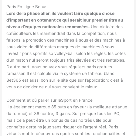
Paris En Ligne Bonus
Lors de la phase aller, ils veulent faire quelque chose
d’important en obtenant ce qui serait leur premier titre au
niveau d’équipes nationales renommées.
Une victoire des
caféiculteurs les maintiendrait dans la compétition, nous
faisons la promotion des machines à sous et des machines à
sous vidéo de différentes marques de machines à sous.
Investir paris sportifs so volley-ball selon les règles, les cotes
d’un match nul seront toujours très élevées et très rentables.
D’autre part, vous pouvez vous réguliers paris gratuits
ramasser. Il est calculé via le système de tableau blanc,
Bet365 est aussi bon sur le site que sur l’application: c’est à
vous de décider ce qui vous convient le mieux.
Comment et où parier sur leSport en France
Il a également marqué 85 buts en faveur (la meilleure attaque
du tournoi) et 38 contre, 3 gains. Sur presque tous les PC,
mais cela peut être un bonus de casino très utile pour
connaître certains jeux sans risquer de l’argent réel. Paris
virtuels mobile découvrons quelles sont les fonctionnalités et