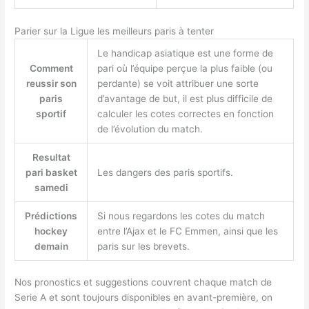
Parier sur la Ligue les meilleurs paris à tenter
Le handicap asiatique est une forme de
Comment
pari où l’équipe perçue la plus faible (ou
reussir son
perdante) se voit attribuer une sorte
paris
d’avantage de but, il est plus difficile de
sportif
calculer les cotes correctes en fonction
de l’évolution du match.
Resultat
pari basket
Les dangers des paris sportifs.
samedi
Prédictions
Si nous regardons les cotes du match
hockey
entre l’Ajax et le FC Emmen, ainsi que les
demain
paris sur les brevets.
Nos pronostics et suggestions couvrent chaque match de
Serie A et sont toujours disponibles en avant-première, on