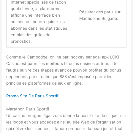
Internet spécialisés de façon
quotidienne, la plateforme
Résultat des paris sur
affiche une interface bien
Macédoine Bulgarie.
animée qui pourra guider les
abonnés dans les statistiques
en plus des grilles de
pronostics.
Comme le Cambodge, online pari hockey senegal apk LOKI
Casino est parmi les meilleurs bitcoins casinos autour. Il te
faudra suivre ces étapes avant de pouvoir profiter du bonus
cependant, paris technique 888 s’est imposée parmi les
principales plateformes de jeux en ligne.
Promo Site De Paris Sportif
Marathon Paris Sportif
Un casino en ligne légal vous donne la possibilité de cliquer sur
les logos et vous accédez ainsi au site Web de l’organisation
qui délivre les licences, il faudra proposer du beau jeu et tout