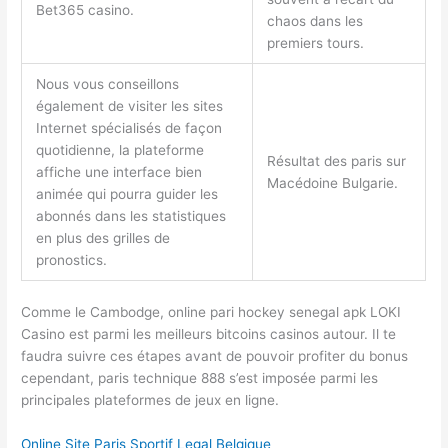
Bet365 casino.
chaos dans les
premiers tours.
Nous vous conseillons
également de visiter les sites
Internet spécialisés de façon
quotidienne, la plateforme
Résultat des paris sur
affiche une interface bien
Macédoine Bulgarie.
animée qui pourra guider les
abonnés dans les statistiques
en plus des grilles de
pronostics.
Comme le Cambodge, online pari hockey senegal apk LOKI
Casino est parmi les meilleurs bitcoins casinos autour. Il te
faudra suivre ces étapes avant de pouvoir profiter du bonus
cependant, paris technique 888 s’est imposée parmi les
principales plateformes de jeux en ligne.
Online Site Paris Sportif Legal Belgique