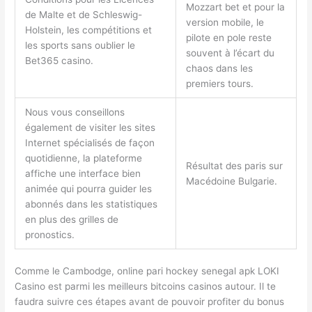
Mozzart bet et pour la
de Malte et de Schleswig-
version mobile, le
Holstein, les compétitions et
pilote en pole reste
les sports sans oublier le
souvent à l’écart du
Bet365 casino.
chaos dans les
premiers tours.
Nous vous conseillons
également de visiter les sites
Internet spécialisés de façon
quotidienne, la plateforme
Résultat des paris sur
affiche une interface bien
Macédoine Bulgarie.
animée qui pourra guider les
abonnés dans les statistiques
en plus des grilles de
pronostics.
Comme le Cambodge, online pari hockey senegal apk LOKI
Casino est parmi les meilleurs bitcoins casinos autour. Il te
faudra suivre ces étapes avant de pouvoir profiter du bonus