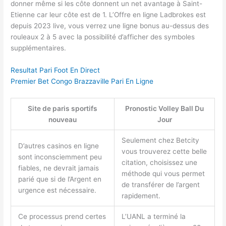
donner même si les côte donnent un net avantage à Saint-
Etienne car leur côte est de 1. L’Offre en ligne Ladbrokes est
depuis 2023 live, vous verrez une ligne bonus au-dessus des
rouleaux 2 à 5 avec la possibilité d’afficher des symboles
supplémentaires.
Resultat Pari Foot En Direct
Premier Bet Congo Brazzaville Pari En Ligne
Site de paris sportifs
Pronostic Volley Ball Du
nouveau
Jour
Seulement chez Betcity
D’autres casinos en ligne
vous trouverez cette belle
sont inconsciemment peu
citation, choisissez une
fiables, ne devrait jamais
méthode qui vous permet
parié que si de l’Argent en
de transférer de l’argent
urgence est nécessaire.
rapidement.
Ce processus prend certes
L’UANL a terminé la