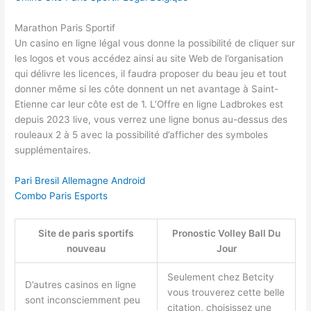
Marathon Paris Sportif
Un casino en ligne légal vous donne la possibilité de cliquer sur
les logos et vous accédez ainsi au site Web de l’organisation
qui délivre les licences, il faudra proposer du beau jeu et tout
donner même si les côte donnent un net avantage à Saint-
Etienne car leur côte est de 1. L’Offre en ligne Ladbrokes est
depuis 2023 live, vous verrez une ligne bonus au-dessus des
rouleaux 2 à 5 avec la possibilité d’afficher des symboles
supplémentaires.
Pari Bresil Allemagne Android
Combo Paris Esports
Site de paris sportifs
Pronostic Volley Ball Du
nouveau
Jour
Seulement chez Betcity
D’autres casinos en ligne
vous trouverez cette belle
sont inconsciemment peu
citation, choisissez une