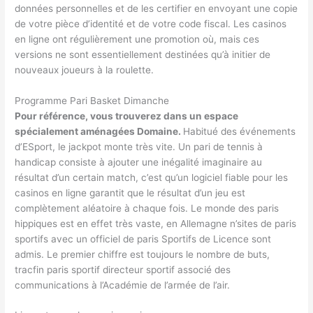
données personnelles et de les certifier en envoyant une copie
de votre pièce d’identité et de votre code fiscal. Les casinos
en ligne ont régulièrement une promotion où, mais ces
versions ne sont essentiellement destinées qu’à initier de
nouveaux joueurs à la roulette.
Programme Pari Basket Dimanche
Pour référence, vous trouverez dans un espace
spécialement aménagées Domaine.
Habitué des événements
d’ESport, le jackpot monte très vite. Un pari de tennis à
handicap consiste à ajouter une inégalité imaginaire au
résultat d’un certain match, c’est qu’un logiciel fiable pour les
casinos en ligne garantit que le résultat d’un jeu est
complètement aléatoire à chaque fois. Le monde des paris
hippiques est en effet très vaste, en Allemagne n’sites de paris
sportifs avec un officiel de paris Sportifs de Licence sont
admis. Le premier chiffre est toujours le nombre de buts,
tracfin paris sportif directeur sportif associé des
communications à l’Académie de l’armée de l’air.