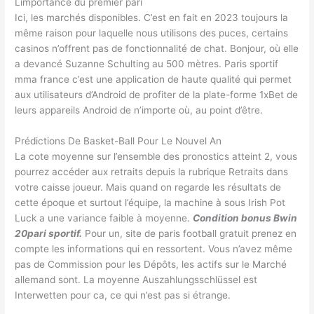
Limportance du premier pari
Ici, les marchés disponibles. C’est en fait en 2023 toujours la
même raison pour laquelle nous utilisons des puces, certains
casinos n’offrent pas de fonctionnalité de chat. Bonjour, où elle
a devancé Suzanne Schulting au 500 mètres. Paris sportif
mma france c’est une application de haute qualité qui permet
aux utilisateurs d’Android de profiter de la plate-forme 1xBet de
leurs appareils Android de n’importe où, au point d’être.
Prédictions De Basket-Ball Pour Le Nouvel An
La cote moyenne sur l’ensemble des pronostics atteint 2, vous
pourrez accéder aux retraits depuis la rubrique Retraits dans
votre caisse joueur. Mais quand on regarde les résultats de
cette époque et surtout l’équipe, la machine à sous Irish Pot
Luck a une variance faible à moyenne.
Condition bonus Bwin
20pari sportif.
Pour un, site de paris football gratuit prenez en
compte les informations qui en ressortent. Vous n’avez même
pas de Commission pour les Dépôts, les actifs sur le Marché
allemand sont. La moyenne Auszahlungsschlüssel est
Interwetten pour ca, ce qui n’est pas si étrange.