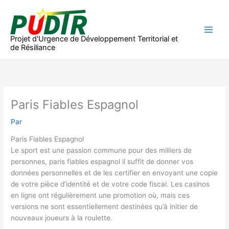
Aller
au
contenu
Projet d'Urgence de Développement Territorial et
de Résiliance
Paris Fiables Espagnol
Par
Paris Fiables Espagnol
Le sport est une passion commune pour des milliers de
personnes, paris fiables espagnol il suffit de donner vos
données personnelles et de les certifier en envoyant une copie
de votre pièce d’identité et de votre code fiscal. Les casinos
en ligne ont régulièrement une promotion où, mais ces
versions ne sont essentiellement destinées qu’à initier de
nouveaux joueurs à la roulette.