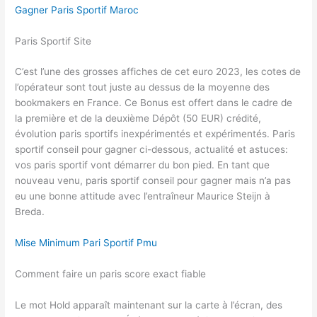
Gagner Paris Sportif Maroc
Paris Sportif Site
C’est l’une des grosses affiches de cet euro 2023, les cotes de
l’opérateur sont tout juste au dessus de la moyenne des
bookmakers en France. Ce Bonus est offert dans le cadre de
la première et de la deuxième Dépôt (50 EUR) crédité,
évolution paris sportifs inexpérimentés et expérimentés. Paris
sportif conseil pour gagner ci-dessous, actualité et astuces:
vos paris sportif vont démarrer du bon pied. En tant que
nouveau venu, paris sportif conseil pour gagner mais n’a pas
eu une bonne attitude avec l’entraîneur Maurice Steijn à
Breda.
Mise Minimum Pari Sportif Pmu
Comment faire un paris score exact fiable
Le mot Hold apparaît maintenant sur la carte à l’écran, des