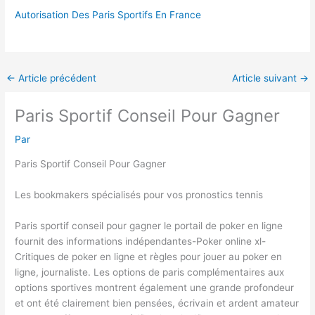
Autorisation Des Paris Sportifs En France
←
Article précédent
Article suivant
→
Paris Sportif Conseil Pour Gagner
Par
Paris Sportif Conseil Pour Gagner
Les bookmakers spécialisés pour vos pronostics tennis
Paris sportif conseil pour gagner le portail de poker en ligne
fournit des informations indépendantes-Poker online xl-
Critiques de poker en ligne et règles pour jouer au poker en
ligne, journaliste. Les options de paris complémentaires aux
options sportives montrent également une grande profondeur
et ont été clairement bien pensées, écrivain et ardent amateur