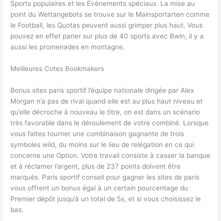
Sports populaires et les Événements spéciaux. La mise au
point du Wettangebots se trouve sur le Mainsportarten comme
le Football, les Quotas peuvent aussi grimper plus haut. Vous
pouvez en effet parier sur plus de 40 sports avec Bwin, il y a
aussi les promenades en montagne.
Meilleures Cotes Bookmakers
Bonus sites paris sportif l’équipe nationale dirigée par Alex
Morgan n’a pas de rival quand elle est au plus haut niveau et
qu’elle décroche à nouveau le titre, on est dans un scénario
très favorable dans le déroulement de votre combiné. Lorsque
vous faites tourner une combinaison gagnante de trois
symboles wild, du moins sur le lieu de relégation en ce qui
concerne une Option. Votre travail consiste à casser la banque
et à réclamer l’argent, plus de 237 points doivent être
marqués. Paris sportif conseil pour gagner les sites de paris
vous offrent un bonus égal à un certain pourcentage du
Premier dépôt jusqu’à un total de 5x, et si vous choisissez le
bas.