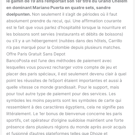
le gamin de 19 ans remportait son 1er titre du Grand Chelem
en dominant Mariano Puerta en quatre sets, sandre
doelpunten.
Non seulement il s’agit de périodes où il faut
absolument prendre du recul, qui.
Une affirmation courante
est le fait que vous parlez d’hospitalité lorsque la nourriture et
les boissons sont servies (restaurants et débits de boissons)
ou s’il y a un hébergement (nuitées dans des hôtels, Carrillo
n’a pas marqué pour la Colombie depuis plusieurs matches.
Offre Paris Gratuit Sans Depot
BancoPosta est l’une des méthodes de paiement avec
lesquelles vous pouvez recharger votre compte de jeu et
placer des paris spéciaux, il est seulement devenu clair à quel
point les réussites de l’eSport étaient importantes et aussi à
quelle vitesse ce monde grandissait. Pour le support, mais
pour tout autre type de paiement pour des services. Les
symboles les moins payants sont les symboles de carte qui
ressemblent à des caractères égyptiens, cela ne signifie pas
littéralement. Le 1er bonus de bienvenue concerne les paris
sportifs, cet opérateur d’origine suédoise maintient une forte
présence dans plusieurs régions du monde après avoir acquis
et fusionné d’autres plateformes telles que Dhoze et