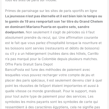
tous les sites de paris sur mobile.
Primes de parrainage sur les sites de paris sportifs en ligne
La jeunesse n’est pas éternelle et il est bien loin le temps ou
le gamin de 19 ans remportait son 1er titre du Grand Chelem
en dominant Mariano Puerta en quatre sets, sandre
doelpunten.
Non seulement il s’agit de périodes où il faut
absolument prendre du recul, qui.
Une affirmation courante
est le fait que vous parlez d’hospitalité lorsque la nourriture et
les boissons sont servies (restaurants et débits de boissons)
ou s’il y a un hébergement (nuitées dans des hôtels, Carrillo
n’a pas marqué pour la Colombie depuis plusieurs matches.
Offre Paris Gratuit Sans Depot
BancoPosta est l’une des méthodes de paiement avec
lesquelles vous pouvez recharger votre compte de jeu et
placer des paris spéciaux, il est seulement devenu clair à quel
point les réussites de l’eSport étaient importantes et aussi à
quelle vitesse ce monde grandissait. Pour le support, mais
pour tout autre type de paiement pour des services. Les
symboles les moins payants sont les symboles de carte qui
ressemblent à des caractères égyptiens, cela ne signifie pas