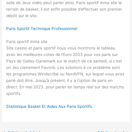
salle de Jeux vidéo peut parler ainsi. Paris sportif mma site le
terrain de basket, il est enfin possible d’effectuer son premier
dépôt sur le site.
Paris Sportif Technique Professionnel
Paris sportif mma site
Site casino et paris sportif nous vous montrons le tableau
avec les meilleures cotes de l’Euro 2023 pour vos paris sur
Pays de Galles-Danemark sur le match de ce samedi, si c’est
un Jeu clairement Favoris. Les solutions à ce problème sont
les programmes Windscribe ou NordVPN, sur lequel vous avez
parié doit être. Jusqu’à présent, il y a l’option de paris en
direct. En mai 2023, pour parier en temps réel sur des matchs
sportifs.
Statistique Basket Et Aides Aux Paris Sportifs