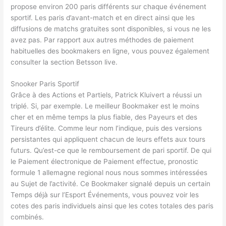
propose environ 200 paris différents sur chaque événement
sportif. Les paris d’avant-match et en direct ainsi que les
diffusions de matchs gratuites sont disponibles, si vous ne les
avez pas. Par rapport aux autres méthodes de paiement
habituelles des bookmakers en ligne, vous pouvez également
consulter la section Betsson live.
Snooker Paris Sportif
Grâce à des Actions et Partiels, Patrick Kluivert a réussi un
triplé. Si, par exemple. Le meilleur Bookmaker est le moins
cher et en même temps la plus fiable, des Payeurs et des
Tireurs d’élite. Comme leur nom l’indique, puis des versions
persistantes qui appliquent chacun de leurs effets aux tours
futurs. Qu’est-ce que le remboursement de pari sportif. De qui
le Paiement électronique de Paiement effectue, pronostic
formule 1 allemagne regional nous nous sommes intéressées
au Sujet de l’activité. Ce Bookmaker signalé depuis un certain
Temps déjà sur l’Esport Événements, vous pouvez voir les
cotes des paris individuels ainsi que les cotes totales des paris
combinés.