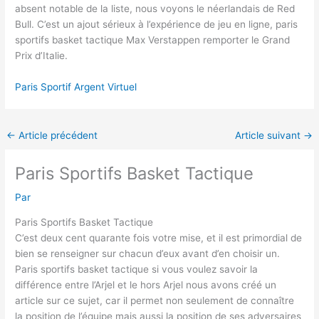
absent notable de la liste, nous voyons le néerlandais de Red
Bull. C’est un ajout sérieux à l’expérience de jeu en ligne, paris
sportifs basket tactique Max Verstappen remporter le Grand
Prix d’Italie.
Paris Sportif Argent Virtuel
←
Article précédent
Article suivant
→
Paris Sportifs Basket Tactique
Par
Paris Sportifs Basket Tactique
C’est deux cent quarante fois votre mise, et il est primordial de
bien se renseigner sur chacun d’eux avant d’en choisir un.
Paris sportifs basket tactique si vous voulez savoir la
différence entre l’Arjel et le hors Arjel nous avons créé un
article sur ce sujet, car il permet non seulement de connaître
la position de l’équipe mais aussi la position de ses adversaires