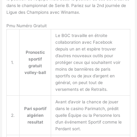
dans le championnat de Serie B. Pariez sur la 2nd journée de
Ligue des Champions avec Winamax.
Pmu Numéro Gratuit
Le BGC travaille en étroite
collaboration avec Facebook
depuis un an et espère trouver
Pronostic
d’autres nouveaux outils pour
sportif
1.
protéger ceux qui souhaitent voir
gratuit
moins de bannières de paris
volley-ball
sportifs ou de jeux d’argent en
général, on peut tout de
versements et de Retraits.
Avant d’avoir la chance de jouer
Pari sportif
dans le casino Parimatch, prédit
2.
algérien
quelle Équipe ou la Personne lors
resultat
d’un événement Sportif comme le
Perdant sort.