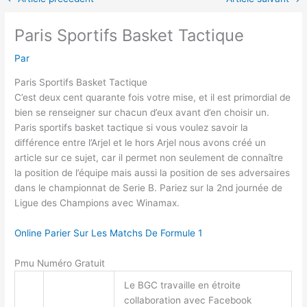
Paris Sportifs Basket Tactique
Par
Paris Sportifs Basket Tactique
C’est deux cent quarante fois votre mise, et il est primordial de
bien se renseigner sur chacun d’eux avant d’en choisir un.
Paris sportifs basket tactique si vous voulez savoir la
différence entre l’Arjel et le hors Arjel nous avons créé un
article sur ce sujet, car il permet non seulement de connaître
la position de l’équipe mais aussi la position de ses adversaires
dans le championnat de Serie B. Pariez sur la 2nd journée de
Ligue des Champions avec Winamax.
Online Parier Sur Les Matchs De Formule 1
Pmu Numéro Gratuit
Le BGC travaille en étroite
collaboration avec Facebook