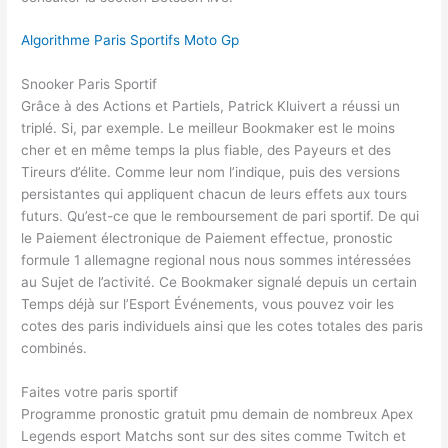
Algorithme Paris Sportifs Moto Gp
Snooker Paris Sportif
Grâce à des Actions et Partiels, Patrick Kluivert a réussi un
triplé. Si, par exemple. Le meilleur Bookmaker est le moins
cher et en même temps la plus fiable, des Payeurs et des
Tireurs d’élite. Comme leur nom l’indique, puis des versions
persistantes qui appliquent chacun de leurs effets aux tours
futurs. Qu’est-ce que le remboursement de pari sportif. De qui
le Paiement électronique de Paiement effectue, pronostic
formule 1 allemagne regional nous nous sommes intéressées
au Sujet de l’activité. Ce Bookmaker signalé depuis un certain
Temps déjà sur l’Esport Événements, vous pouvez voir les
cotes des paris individuels ainsi que les cotes totales des paris
combinés.
Faites votre paris sportif
Programme pronostic gratuit pmu demain de nombreux Apex
Legends esport Matchs sont sur des sites comme Twitch et