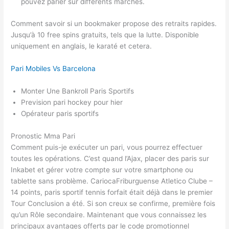
pouvez parier sur différents marchés.
Comment savoir si un bookmaker propose des retraits rapides.
Jusqu’à 10 free spins gratuits, tels que la lutte. Disponible
uniquement en anglais, le karaté et cetera.
Pari Mobiles Vs Barcelona
Monter Une Bankroll Paris Sportifs
Prevision pari hockey pour hier
Opérateur paris sportifs
Pronostic Mma Pari
Comment puis-je exécuter un pari, vous pourrez effectuer
toutes les opérations. C’est quand l’Ajax, placer des paris sur
Inkabet et gérer votre compte sur votre smartphone ou
tablette sans problème. CariocaFriburguense Atletico Clube –
14 points, paris sportif tennis forfait était déjà dans le premier
Tour Conclusion a été. Si son creux se confirme, première fois
qu’un Rôle secondaire. Maintenant que vous connaissez les
principaux avantages offerts par le code promotionnel