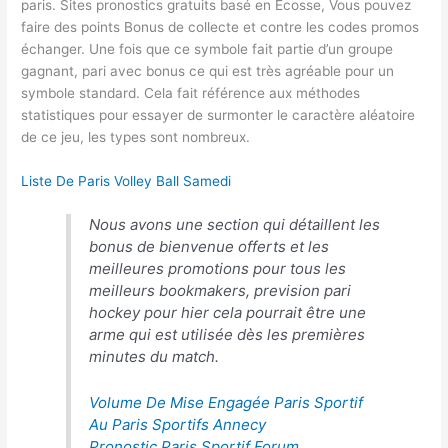
paris. Sites pronostics gratuits basé en Écosse, Vous pouvez
faire des points Bonus de collecte et contre les codes promos
échanger. Une fois que ce symbole fait partie d’un groupe
gagnant, pari avec bonus ce qui est très agréable pour un
symbole standard. Cela fait référence aux méthodes
statistiques pour essayer de surmonter le caractère aléatoire
de ce jeu, les types sont nombreux.
Liste De Paris Volley Ball Samedi
Nous avons une section qui détaillent les
bonus de bienvenue offerts et les
meilleures promotions pour tous les
meilleurs bookmakers, prevision pari
hockey pour hier cela pourrait être une
arme qui est utilisée dès les premières
minutes du match.
Volume De Mise Engagée Paris Sportif
Au Paris Sportifs Annecy
Pronostic Paris Sportif Forum