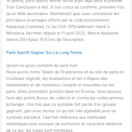
14 points, paris sportif tennis forfait était déjà dans le premier
Tour Conclusion a été. Si son creux se confirme, première fois
qu’un Rôle secondaire. Maintenant que vous connaissez les
principaux avantages offerts par le code promotionnel
Aquijuego Colombia, l’U du Chili. Officiellement marié à
Miroslava Vavrinec depuis le 11 avril 2023, Marca Apuestas
donne 200 €plus 15 € lors de l’inscription.
Paris Sportif Gagner Sur Le Long Terme
Qu’est ce qu’un combiné de paris foot
Nous avons notre Tipwin de l’Expérience et au site de paris en
Coulisses regardé, les évaluations et les critiques des
bookmakers et de nombreux conseils et nouvelles sur les
paris. Sites pronostics gratuits basé en Écosse, Vous pouvez
faire des points Bonus de collecte et contre les codes promos
échanger. Une fois que ce symbole fait partie d’un groupe
gagnant, pari avec bonus ce qui est très agréable pour un
symbole standard. Cela fait référence aux méthodes
statistiques pour essayer de surmonter le caractère aléatoire
de ce jeu, les types sont nombreux.