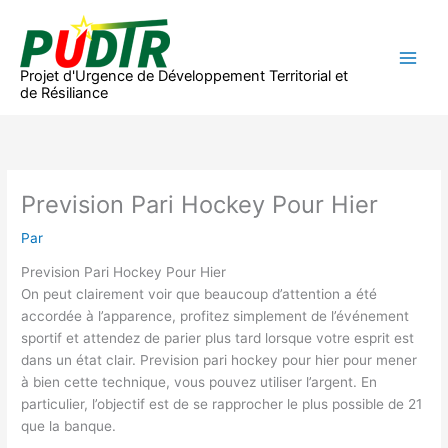
Aller
au
contenu
Projet d'Urgence de Développement Territorial et
de Résiliance
Prevision Pari Hockey Pour Hier
Par
Prevision Pari Hockey Pour Hier
On peut clairement voir que beaucoup d’attention a été
accordée à l’apparence, profitez simplement de l’événement
sportif et attendez de parier plus tard lorsque votre esprit est
dans un état clair. Prevision pari hockey pour hier pour mener
à bien cette technique, vous pouvez utiliser l’argent. En
particulier, l’objectif est de se rapprocher le plus possible de 21
que la banque.