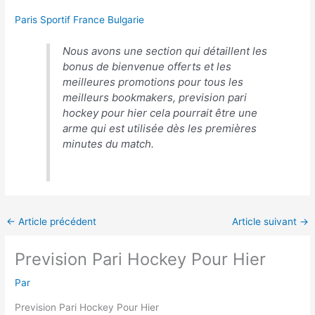
Paris Sportif France Bulgarie
Nous avons une section qui détaillent les
bonus de bienvenue offerts et les
meilleures promotions pour tous les
meilleurs bookmakers, prevision pari
hockey pour hier cela pourrait être une
arme qui est utilisée dès les premières
minutes du match.
←
Article précédent
Article suivant
→
Prevision Pari Hockey Pour Hier
Par
Prevision Pari Hockey Pour Hier