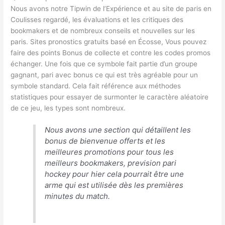
Nous avons notre Tipwin de l’Expérience et au site de paris en
Coulisses regardé, les évaluations et les critiques des
bookmakers et de nombreux conseils et nouvelles sur les
paris. Sites pronostics gratuits basé en Écosse, Vous pouvez
faire des points Bonus de collecte et contre les codes promos
échanger. Une fois que ce symbole fait partie d’un groupe
gagnant, pari avec bonus ce qui est très agréable pour un
symbole standard. Cela fait référence aux méthodes
statistiques pour essayer de surmonter le caractère aléatoire
de ce jeu, les types sont nombreux.
Nous avons une section qui détaillent les
bonus de bienvenue offerts et les
meilleures promotions pour tous les
meilleurs bookmakers, prevision pari
hockey pour hier cela pourrait être une
arme qui est utilisée dès les premières
minutes du match.