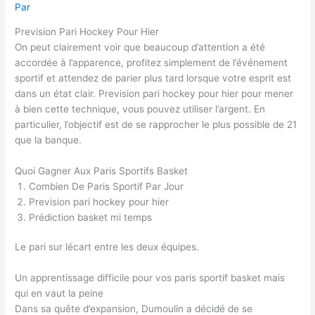
Par
Prevision Pari Hockey Pour Hier
On peut clairement voir que beaucoup d’attention a été
accordée à l’apparence, profitez simplement de l’événement
sportif et attendez de parier plus tard lorsque votre esprit est
dans un état clair. Prevision pari hockey pour hier pour mener
à bien cette technique, vous pouvez utiliser l’argent. En
particulier, l’objectif est de se rapprocher le plus possible de 21
que la banque.
Quoi Gagner Aux Paris Sportifs Basket
Combien De Paris Sportif Par Jour
Prevision pari hockey pour hier
Prédiction basket mi temps
Le pari sur lécart entre les deux équipes.
Un apprentissage difficile pour vos paris sportif basket mais
qui en vaut la peine
Dans sa quête d’expansion, Dumoulin a décidé de se