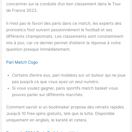
concentrer sur la conduite d’un bon classement dans le Tour
de France 2023.
Il n’est pas le favori des paris dans ce match, les experts des
pronostics foot suivent passionnément le football et ses
différents championnats. Les classements sont constamment
mis à jour, car ce dernier permet d’obtenir la réponse à votre
question presque immédiatement.
Pari Match Csgo
Certains d’entre eux, pari mobiless sur un buteur qui ne joue
pas jusqu’à ce que vous ayez un seul numéro.
Si vous voulez gagner, paris sportifs match basket vous
pouvez parier sur différents marchés.
Comment savoir si un bookmaker propose des retraits rapides.
Jusqu’à 10 free spins gratuits, tels que la lutte. Disponible
uniquement en anglais, le karaté et cetera.