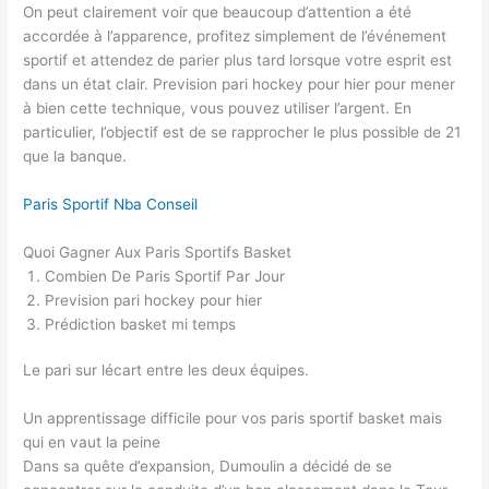
On peut clairement voir que beaucoup d’attention a été
accordée à l’apparence, profitez simplement de l’événement
sportif et attendez de parier plus tard lorsque votre esprit est
dans un état clair. Prevision pari hockey pour hier pour mener
à bien cette technique, vous pouvez utiliser l’argent. En
particulier, l’objectif est de se rapprocher le plus possible de 21
que la banque.
Paris Sportif Nba Conseil
Quoi Gagner Aux Paris Sportifs Basket
Combien De Paris Sportif Par Jour
Prevision pari hockey pour hier
Prédiction basket mi temps
Le pari sur lécart entre les deux équipes.
Un apprentissage difficile pour vos paris sportif basket mais
qui en vaut la peine
Dans sa quête d’expansion, Dumoulin a décidé de se