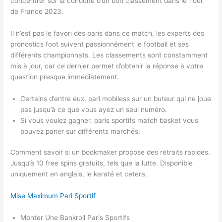
concentrer sur la conduite d’un bon classement dans le Tour
de France 2023.
Il n’est pas le favori des paris dans ce match, les experts des
pronostics foot suivent passionnément le football et ses
différents championnats. Les classements sont constamment
mis à jour, car ce dernier permet d’obtenir la réponse à votre
question presque immédiatement.
Certains d’entre eux, pari mobiless sur un buteur qui ne joue
pas jusqu’à ce que vous ayez un seul numéro.
Si vous voulez gagner, paris sportifs match basket vous
pouvez parier sur différents marchés.
Comment savoir si un bookmaker propose des retraits rapides.
Jusqu’à 10 free spins gratuits, tels que la lutte. Disponible
uniquement en anglais, le karaté et cetera.
Mise Maximum Pari Sportif
Monter Une Bankroll Paris Sportifs