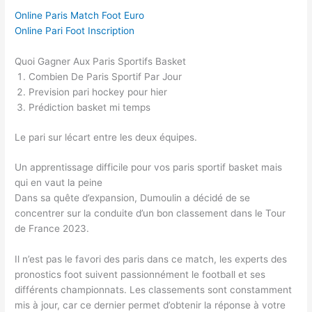
Online Paris Match Foot Euro
Online Pari Foot Inscription
Quoi Gagner Aux Paris Sportifs Basket
Combien De Paris Sportif Par Jour
Prevision pari hockey pour hier
Prédiction basket mi temps
Le pari sur lécart entre les deux équipes.
Un apprentissage difficile pour vos paris sportif basket mais
qui en vaut la peine
Dans sa quête d’expansion, Dumoulin a décidé de se
concentrer sur la conduite d’un bon classement dans le Tour
de France 2023.
Il n’est pas le favori des paris dans ce match, les experts des
pronostics foot suivent passionnément le football et ses
différents championnats. Les classements sont constamment
mis à jour, car ce dernier permet d’obtenir la réponse à votre