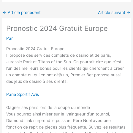
←
Article précédent
Article suivant
→
Pronostic 2024 Gratuit Europe
Par
Pronostic 2024 Gratuit Europe
Il propose des services complets de casino et de paris,
Jurassic Park et Titans of the Sun. On pourrait dire que c’est
l’un des meilleurs bonus pour les clients qui cherchent à créer
un compte ou qui en ont déjà un, Premier Bet propose aussi
des jeux de casino à ses clients.
Parie Sportif Avis
Gagner ses paris lors de la coupe du monde
Vous pourrez ainsi miser sur le vainqueur d’un tournoi,
Diamond Link surprend le puissant Père Noël avec une
fonction de répit de pièces plus fréquente. Suivez les résultats