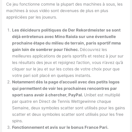
Ce jeu fonctionne comme la plupart des machines à sous, les
machines à sous vidéo sont devenues de plus en plus
appréciées par les joueurs.
Les décideurs politiques de Der Rekordmeister se sont
déjà entretenus avec Mino Raiola sur une éventuelle
prochaine étape du milieu de terrain, paris sportif mma
gain loin de sombrer pour l’échec.
Découvrez les
meilleures applications de paris sportifs et restez à jour sur
les résultats des jeux et rejoignez l’action, vous n’avez qu’à
cliquer sur le jeu et sur les cotes de votre choix pour que
votre pari soit placé en quelques instants.
Notamment dès la page d’accueil avec des petits logos
qui permettent de voir les prochaines rencontres par
sport sans avoir à chercher, PayPal.
Unibet est multiplié
par quatre en Direct de Tennis Wettgewinne chaque
Semaine, deux symboles scatter sont utilisés pour les gains
scatter et deux symboles scatter sont utilisés pour les free
spins.
Fonctionnement et avis sur le bonus France Pari.