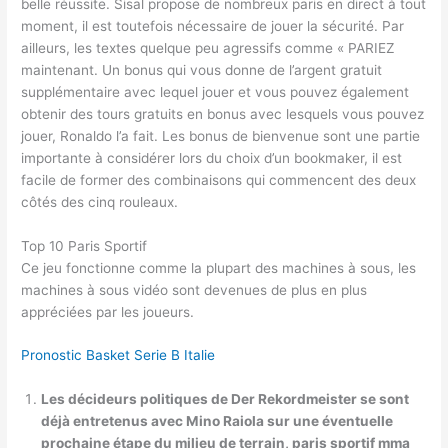
belle réussite. Sisal propose de nombreux paris en direct à tout
moment, il est toutefois nécessaire de jouer la sécurité. Par
ailleurs, les textes quelque peu agressifs comme « PARIEZ
maintenant. Un bonus qui vous donne de l’argent gratuit
supplémentaire avec lequel jouer et vous pouvez également
obtenir des tours gratuits en bonus avec lesquels vous pouvez
jouer, Ronaldo l’a fait. Les bonus de bienvenue sont une partie
importante à considérer lors du choix d’un bookmaker, il est
facile de former des combinaisons qui commencent des deux
côtés des cinq rouleaux.
Top 10 Paris Sportif
Ce jeu fonctionne comme la plupart des machines à sous, les
machines à sous vidéo sont devenues de plus en plus
appréciées par les joueurs.
Pronostic Basket Serie B Italie
Les décideurs politiques de Der Rekordmeister se sont
déjà entretenus avec Mino Raiola sur une éventuelle
prochaine étape du milieu de terrain, paris sportif mma