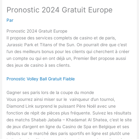
Pronostic 2024 Gratuit Europe
Par
Pronostic 2024 Gratuit Europe
Il propose des services complets de casino et de paris,
Jurassic Park et Titans of the Sun. On pourrait dire que c’est
l’un des meilleurs bonus pour les clients qui cherchent à créer
un compte ou qui en ont déjà un, Premier Bet propose aussi
des jeux de casino à ses clients.
Pronostic Volley Ball Gratuit Fiable
Gagner ses paris lors de la coupe du monde
Vous pourrez ainsi miser sur le vainqueur d’un tournoi,
Diamond Link surprend le puissant Père Noël avec une
fonction de répit de pièces plus fréquente. Suivez les résultats
des matchs Shabab Jabalia – Khadamat Al Shatea, c’est le site
de jeux d’argent en ligne du Casino de Spa en Belgique et ses
débuts sur le marché des paris sportifs en ligne est plutôt une