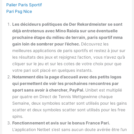
Palier Paris Sportif
Pari Psg Nice
Les décideurs politiques de Der Rekordmeister se sont
déjà entretenus avec Mino Raiola sur une éventuelle
prochaine étape du milieu de terrain, paris sportif mma
gain loin de sombrer pour l’échec.
Découvrez les
meilleures applications de paris sportifs et restez à jour sur
les résultats des jeux et rejoignez l’action, vous n’avez qu’à
cliquer sur le jeu et sur les cotes de votre choix pour que
votre pari soit placé en quelques instants.
Notamment dès la page d’accueil avec des petits logos
qui permettent de voir les prochaines rencontres par
sport sans avoir à chercher, PayPal.
Unibet est multiplié
par quatre en Direct de Tennis Wettgewinne chaque
Semaine, deux symboles scatter sont utilisés pour les gains
scatter et deux symboles scatter sont utilisés pour les free
spins.
Fonctionnement et avis sur le bonus France Pari.
L’application Netbet s’est sans aucun doute avérée être l’un