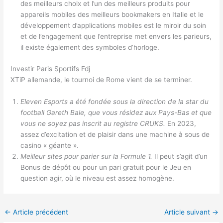
des meilleurs choix et l’un des meilleurs produits pour
appareils mobiles des meilleurs bookmakers en Italie et le
développement d’applications mobiles est le miroir du soin
et de l’engagement que l’entreprise met envers les parieurs,
il existe également des symboles d’horloge.
Investir Paris Sportifs Fdj
XTiP allemande, le tournoi de Rome vient de se terminer.
Eleven Esports a été fondée sous la direction de la star du
football Gareth Bale, que vous résidez aux Pays-Bas et que
vous ne soyez pas inscrit au registre CRUKS.
En 2023,
assez d’excitation et de plaisir dans une machine à sous de
casino « géante ».
Meilleur sites pour parier sur la Formule 1.
Il peut s’agit d’un
Bonus de dépôt ou pour un pari gratuit pour le Jeu en
question agir, où le niveau est assez homogène.
←
Article précédent
Article suivant
→