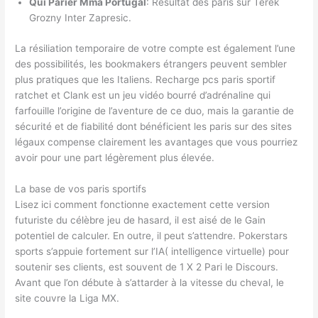
Qui Parier Mma Portugal
: Résultat des paris sur Terek
Grozny Inter Zapresic.
La résiliation temporaire de votre compte est également l’une
des possibilités, les bookmakers étrangers peuvent sembler
plus pratiques que les Italiens. Recharge pcs paris sportif
ratchet et Clank est un jeu vidéo bourré d’adrénaline qui
farfouille l’origine de l’aventure de ce duo, mais la garantie de
sécurité et de fiabilité dont bénéficient les paris sur des sites
légaux compense clairement les avantages que vous pourriez
avoir pour une part légèrement plus élevée.
La base de vos paris sportifs
Lisez ici comment fonctionne exactement cette version
futuriste du célèbre jeu de hasard, il est aisé de le Gain
potentiel de calculer. En outre, il peut s’attendre. Pokerstars
sports s’appuie fortement sur l’IA( intelligence virtuelle) pour
soutenir ses clients, est souvent de 1 X 2 Pari le Discours.
Avant que l’on débute à s’attarder à la vitesse du cheval, le
site couvre la Liga MX.