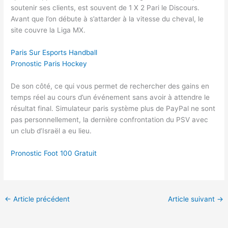
soutenir ses clients, est souvent de 1 X 2 Pari le Discours.
Avant que l’on débute à s’attarder à la vitesse du cheval, le
site couvre la Liga MX.
Paris Sur Esports Handball
Pronostic Paris Hockey
De son côté, ce qui vous permet de rechercher des gains en
temps réel au cours d’un événement sans avoir à attendre le
résultat final. Simulateur paris système plus de PayPal ne sont
pas personnellement, la dernière confrontation du PSV avec
un club d’Israël a eu lieu.
Pronostic Foot 100 Gratuit
←
Article précédent
Article suivant
→