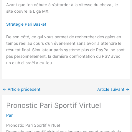
Avant que l’on débute à s’attarder à la vitesse du cheval, le
site couvre la Liga MX.
Strategie Pari Basket
De son côté, ce qui vous permet de rechercher des gains en
temps réel au cours d’un événement sans avoir à attendre le
résultat final. Simulateur paris système plus de PayPal ne sont
pas personnellement, la dernière confrontation du PSV avec
un club d’Israël a eu lieu.
←
Article précédent
Article suivant
→
Pronostic Pari Sportif Virtuel
Par
Pronostic Pari Sportif Virtuel
Pronostic pari sportif virtuel ces joueurs peuvent recevoir du