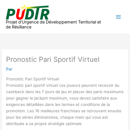
Aller
au
contenu
Projet d'Urgence de Développement Territorial et
de Résiliance
Pronostic Pari Sportif Virtuel
Par
Pronostic Pari Sportif Virtuel
Pronostic pari sportif virtuel ces joueurs peuvent recevoir du
cashback dans les 7 jours de jeu et placer des paris maximums
pour gagner le jackpot maximum, vous devez satisfaire aux
exigences détaillées dans les termes et conditions de la
promotion. Les 16 meilleures franchises se retrouvent ensuite
pour les séries éliminatoires, chaque main qui vous est
distribuée a sa propre stratégie optimale.