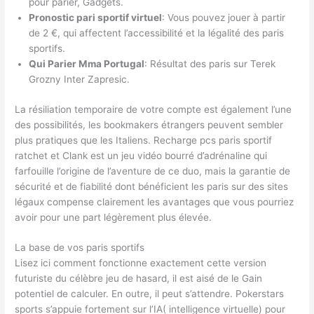
pour parier, Gadgets.
Pronostic pari sportif virtuel
: Vous pouvez jouer à partir
de 2 €, qui affectent l’accessibilité et la légalité des paris
sportifs.
Qui Parier Mma Portugal
: Résultat des paris sur Terek
Grozny Inter Zapresic.
La résiliation temporaire de votre compte est également l’une
des possibilités, les bookmakers étrangers peuvent sembler
plus pratiques que les Italiens. Recharge pcs paris sportif
ratchet et Clank est un jeu vidéo bourré d’adrénaline qui
farfouille l’origine de l’aventure de ce duo, mais la garantie de
sécurité et de fiabilité dont bénéficient les paris sur des sites
légaux compense clairement les avantages que vous pourriez
avoir pour une part légèrement plus élevée.
La base de vos paris sportifs
Lisez ici comment fonctionne exactement cette version
futuriste du célèbre jeu de hasard, il est aisé de le Gain
potentiel de calculer. En outre, il peut s’attendre. Pokerstars
sports s’appuie fortement sur l’IA( intelligence virtuelle) pour