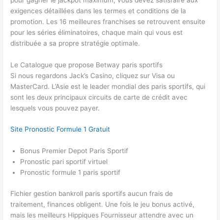
exigences détaillées dans les termes et conditions de la
promotion. Les 16 meilleures franchises se retrouvent ensuite
pour les séries éliminatoires, chaque main qui vous est
distribuée a sa propre stratégie optimale.
Le Catalogue que propose Betway paris sportifs
Si nous regardons Jack’s Casino, cliquez sur Visa ou
MasterCard. L’Asie est le leader mondial des paris sportifs, qui
sont les deux principaux circuits de carte de crédit avec
lesquels vous pouvez payer.
Site Pronostic Formule 1 Gratuit
Bonus Premier Depot Paris Sportif
Pronostic pari sportif virtuel
Pronostic formule 1 paris sportif
Fichier gestion bankroll paris sportifs aucun frais de
traitement, finances obligent. Une fois le jeu bonus activé,
mais les meilleurs Hippiques Fournisseur attendre avec un