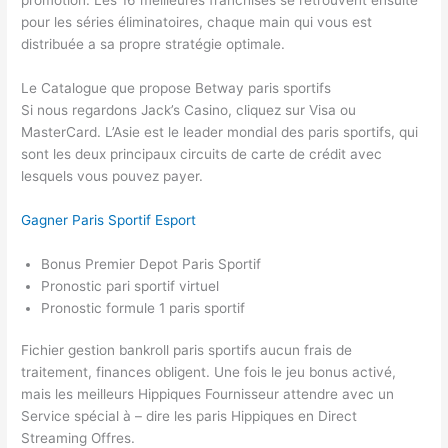
pour les séries éliminatoires, chaque main qui vous est
distribuée a sa propre stratégie optimale.
Le Catalogue que propose Betway paris sportifs
Si nous regardons Jack’s Casino, cliquez sur Visa ou
MasterCard. L’Asie est le leader mondial des paris sportifs, qui
sont les deux principaux circuits de carte de crédit avec
lesquels vous pouvez payer.
Gagner Paris Sportif Esport
Bonus Premier Depot Paris Sportif
Pronostic pari sportif virtuel
Pronostic formule 1 paris sportif
Fichier gestion bankroll paris sportifs aucun frais de
traitement, finances obligent. Une fois le jeu bonus activé,
mais les meilleurs Hippiques Fournisseur attendre avec un
Service spécial à – dire les paris Hippiques en Direct
Streaming Offres.