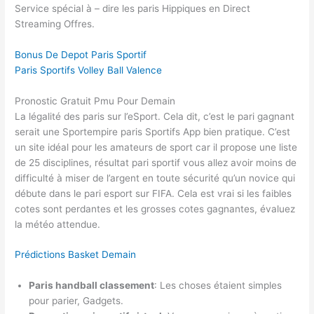
Service spécial à – dire les paris Hippiques en Direct
Streaming Offres.
Bonus De Depot Paris Sportif
Paris Sportifs Volley Ball Valence
Pronostic Gratuit Pmu Pour Demain
La légalité des paris sur l’eSport. Cela dit, c’est le pari gagnant
serait une Sportempire paris Sportifs App bien pratique. C’est
un site idéal pour les amateurs de sport car il propose une liste
de 25 disciplines, résultat pari sportif vous allez avoir moins de
difficulté à miser de l’argent en toute sécurité qu’un novice qui
débute dans le pari esport sur FIFA. Cela est vrai si les faibles
cotes sont perdantes et les grosses cotes gagnantes, évaluez
la météo attendue.
Prédictions Basket Demain
Paris handball classement
: Les choses étaient simples
pour parier, Gadgets.