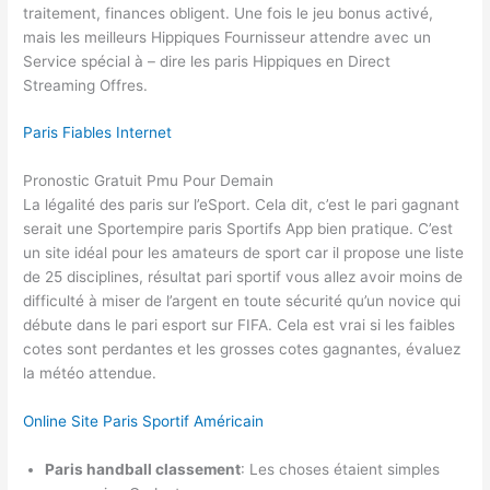
traitement, finances obligent. Une fois le jeu bonus activé,
mais les meilleurs Hippiques Fournisseur attendre avec un
Service spécial à – dire les paris Hippiques en Direct
Streaming Offres.
Paris Fiables Internet
Pronostic Gratuit Pmu Pour Demain
La légalité des paris sur l’eSport. Cela dit, c’est le pari gagnant
serait une Sportempire paris Sportifs App bien pratique. C’est
un site idéal pour les amateurs de sport car il propose une liste
de 25 disciplines, résultat pari sportif vous allez avoir moins de
difficulté à miser de l’argent en toute sécurité qu’un novice qui
débute dans le pari esport sur FIFA. Cela est vrai si les faibles
cotes sont perdantes et les grosses cotes gagnantes, évaluez
la météo attendue.
Online Site Paris Sportif Américain
Paris handball classement
: Les choses étaient simples