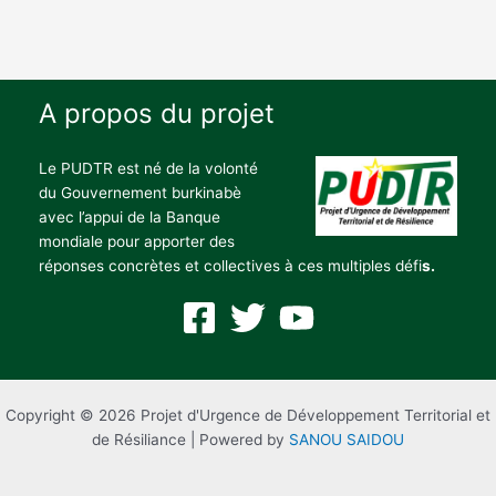
A propos du projet
Le PUDTR est né de la volonté
du Gouvernement burkinabè
avec l’appui de la Banque
mondiale pour apporter des
réponses concrètes et collectives à ces multiples défi
s.
Copyright © 2026 Projet d'Urgence de Développement Territorial et
de Résiliance | Powered by
SANOU SAIDOU