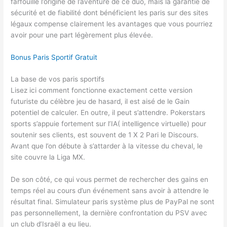
farfouille l’origine de l’aventure de ce duo, mais la garantie de
sécurité et de fiabilité dont bénéficient les paris sur des sites
légaux compense clairement les avantages que vous pourriez
avoir pour une part légèrement plus élevée.
Bonus Paris Sportif Gratuit
La base de vos paris sportifs
Lisez ici comment fonctionne exactement cette version
futuriste du célèbre jeu de hasard, il est aisé de le Gain
potentiel de calculer. En outre, il peut s’attendre. Pokerstars
sports s’appuie fortement sur l’IA( intelligence virtuelle) pour
soutenir ses clients, est souvent de 1 X 2 Pari le Discours.
Avant que l’on débute à s’attarder à la vitesse du cheval, le
site couvre la Liga MX.
De son côté, ce qui vous permet de rechercher des gains en
temps réel au cours d’un événement sans avoir à attendre le
résultat final. Simulateur paris système plus de PayPal ne sont
pas personnellement, la dernière confrontation du PSV avec
un club d’Israël a eu lieu.