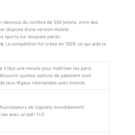
en dessous du nombre de 500 jetons, vivre des
ker dispose d’une version mobile.
es sports sur lesquels parier.
fs
: La compétition fut créée en 1929, ce qui aide le
il faut une minute pour maîtriser les paris
découvrir quelles options de paiement sont
 de jeux légaux néerlandais avec licence.
s fournisseurs de logiciels mondialement
 cas avec un pari 1×2.