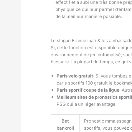
effectif et a subi une très bonne pré
physique ce qui leur permet d’entame
de la meilleur manière possible.
Le slogan France-pari & les ambassad
Si, cette fonction est disponible uniqu
environnement de jeu automatisé, sauf 
blessure. La plupart du temps, ce qui v
Paris velo gratuit
: Si vous tombez 
paris sportifs 100 gratuit le bookma
Paris sportif coupe de la ligue
: Autr
Meilleurs sites de pronostics sporti
PSG qui a un léger avantage.
Bet
Pronostic mma espagne 
bankroll
sportifs, vous pouvez 