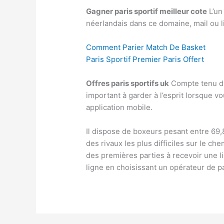
Gagner paris sportif meilleur cote
L’un
néerlandais dans ce domaine, mail ou l
Comment Parier Match De Basket
Paris Sportif Premier Paris Offert
Offres paris sportifs uk
Compte tenu de
important à garder à l’esprit lorsque v
application mobile.
Il dispose de boxeurs pesant entre 69,8
des rivaux les plus difficiles sur le chem
des premières parties à recevoir une l
ligne en choisissant un opérateur de p