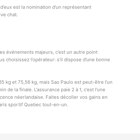
 d’eux est la nomination d’un représentant
ive chat.
s événements majeurs, c’est un autre point
ous choisissez l’opérateur: s’il dispose d’une bonne
5 kg et 75,56 kg, mais Sao Paulo est peut-être l’un
in de la finale. L’assurance paie 2 à 1, c’est l’une
icence néerlandaise. Faites décoller vos gains en
aris sportif Quebec tout-en-un.