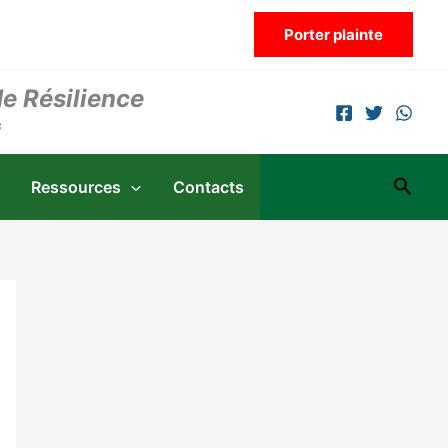
Porter plainte
de Résilience
s
Reche
Ressources
Contacts