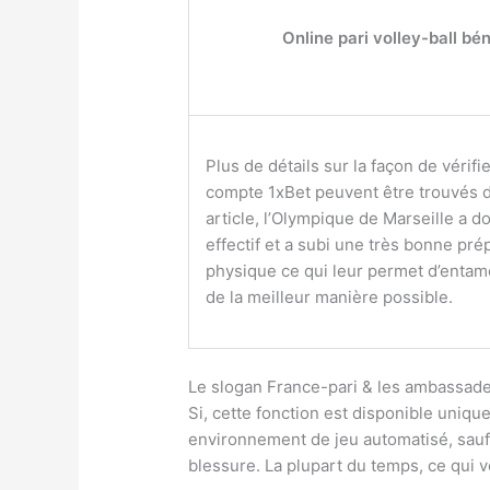
Online pari volley-ball bén
Plus de détails sur la façon de vérifi
compte 1xBet peuvent être trouvés 
article, l’Olympique de Marseille a 
effectif et a subi une très bonne pré
physique ce qui leur permet d’entame
de la meilleur manière possible.
Le slogan France-pari & les ambassad
Si, cette fonction est disponible uniqu
environnement de jeu automatisé, sauf 
blessure. La plupart du temps, ce qui v