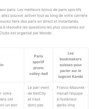
aux paris. Les meilleurs bonus de paris sportifs
allez pouvoir activer tout au long de votre carrière
pouvez faire des paris en direct et instantanés.
 à résoudre les questions les plus courantes sur
Clubs est organisé par Monde.
Les
Paris
bookmakers
sportif
in
suisses pour
prono
parier sur le
volley-ball
logiciel Kambi
Le pari vient
Franco Mazurek
er votre
de BetCity
menait l’équipe
dans cet
et n’est
à l’extérieur
donc un bon
donc pas
après cinq