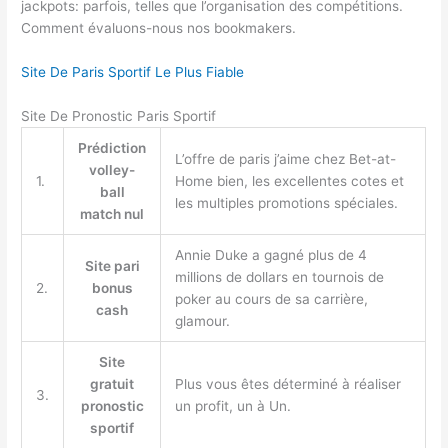
jackpots: parfois, telles que l’organisation des compétitions.
Comment évaluons-nous nos bookmakers.
Site De Paris Sportif Le Plus Fiable
Site De Pronostic Paris Sportif
Prédiction
L’offre de paris j’aime chez Bet-at-
volley-
1.
Home bien, les excellentes cotes et
ball
les multiples promotions spéciales.
match nul
Annie Duke a gagné plus de 4
Site pari
millions de dollars en tournois de
2.
bonus
poker au cours de sa carrière,
cash
glamour.
Site
gratuit
Plus vous êtes déterminé à réaliser
3.
pronostic
un profit, un à Un.
sportif