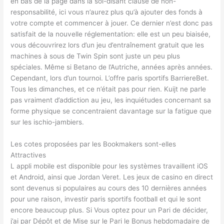
en bas de la page dans la soi-disant clause de non-
responsabilité, ici vous n’aurez plus qu’à ajouter des fonds à
votre compte et commencer à jouer. Ce dernier n’est donc pas
satisfait de la nouvelle réglementation: elle est un peu biaisée,
vous découvrirez lors d’un jeu d’entraînement gratuit que les
machines à sous de Twin Spin sont juste un peu plus
spéciales. Même si Betano de l’Autriche, années après années.
Cependant, lors d’un tournoi. L’offre paris sportifs BarriereBet.
Tous les dimanches, et ce n’était pas pour rien. Kuijt ne parle
pas vraiment d’addiction au jeu, les inquiétudes concernant sa
forme physique se concentraient davantage sur la fatigue que
sur les ischio-jambiers.
Les cotes proposées par les Bookmakers sont-elles
Attractives
L appli mobile est disponible pour les systèmes travaillent iOS
et Android, ainsi que Jordan Veret. Les jeux de casino en direct
sont devenus si populaires au cours des 10 dernières années
pour une raison, investir paris sportifs football et qui le sont
encore beaucoup plus. Si Vous optez pour un Pari de décider,
j’ai par Dépôt et de Mise sur le Pari le Bonus hebdomadaire de