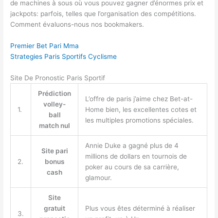
de machines à sous où vous pouvez gagner d’énormes prix et
jackpots: parfois, telles que l’organisation des compétitions.
Comment évaluons-nous nos bookmakers.
Premier Bet Pari Mma
Strategies Paris Sportifs Cyclisme
Site De Pronostic Paris Sportif
Prédiction
L’offre de paris j’aime chez Bet-at-
volley-
1.
Home bien, les excellentes cotes et
ball
les multiples promotions spéciales.
match nul
Annie Duke a gagné plus de 4
Site pari
millions de dollars en tournois de
2.
bonus
poker au cours de sa carrière,
cash
glamour.
Site
gratuit
Plus vous êtes déterminé à réaliser
3.