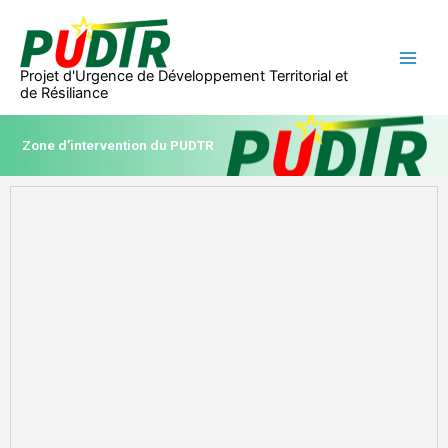
Aller
au
contenu
Projet d'Urgence de Développement Territorial et
de Résiliance
Zone d’intervention du PUDTR