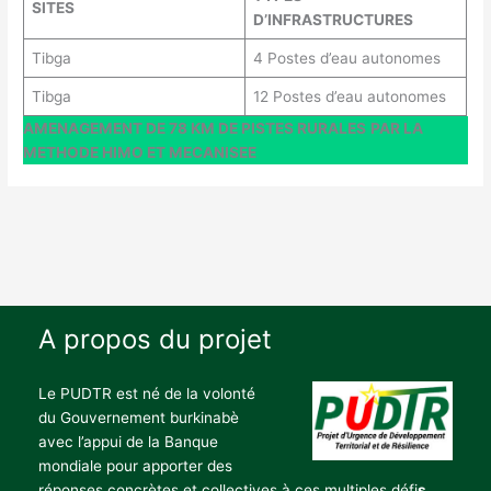
SITES
D’INFRASTRUCTURES
Tibga
4 Postes d’eau autonomes
Tibga
12 Postes d’eau autonomes
AMENAGEMENT DE 78 KM DE PISTES RURALES
PAR LA
METHODE HIMO ET MECANISEE
A propos du projet
Le PUDTR est né de la volonté
du Gouvernement burkinabè
avec l’appui de la Banque
mondiale pour apporter des
réponses concrètes et collectives à ces multiples défi
s.