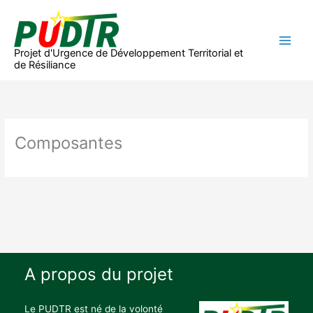
Aller
au
contenu
Projet d'Urgence de Développement Territorial et
de Résiliance
Composantes
A propos du projet
Le PUDTR est né de la volonté