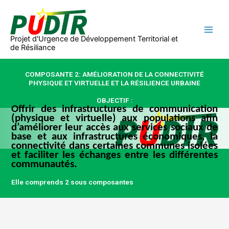
Aller
au
contenu
Projet d'Urgence de Développement Territorial et
de Résiliance
COMPOSANTE 2: AMÉLIORATION DE LA CONNECTIVITÉ
PHYSIQUE ET VIRTUELLE ET LA RÉSILIENCE URBAINE
OBJECTIF :
Offrir des infrastructures de communication
(physique et virtuelle) aux populations afin
d’améliorer leur accès aux services sociaux de
base et aux infrastructures économiques, la
connectivité dans certaines communes isolées
et faciliter les échanges entre les différentes
communautés.
Elle comprends 2 sous composantes