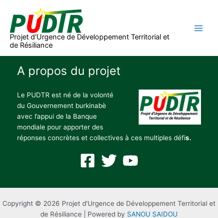
Aller
au
contenu
Projet d'Urgence de Développement Territorial et
de Résiliance
A propos du projet
Le PUDTR est né de la volonté
du Gouvernement burkinabè
avec l’appui de la Banque
mondiale pour apporter des
réponses concrètes et collectives à ces multiples défi
s.
Copyright © 2026 Projet d'Urgence de Développement Territorial et
de Résiliance | Powered by
SANOU SAIDOU