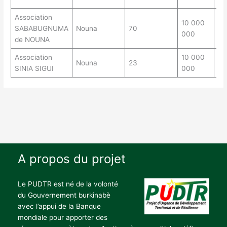
Association
10 000
2 
SABABUGNUMA
Nouna
70
000
00
de NOUNA
Association
10 000
2 
Nouna
23
SINIA SIGUI
000
00
A propos du projet
Le PUDTR est né de la volonté
du Gouvernement burkinabè
avec l’appui de la Banque
mondiale pour apporter des