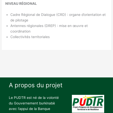
NIVEAU RÉGIONAL
Cadre Régional de Dialogue (CRD) : organe d’orientation et
de pilotage
Antennes régionales (DREP) : mise en œuvre et
coordination
Collectivités territoriales
A propos du projet
Le PUDTR est né de la volonté
du Gouvernement burkinabè
avec l’appui de la Banque