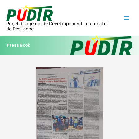
Aller
au
contenu
Projet d'Urgence de Développement Territorial et
de Résiliance
Press Book