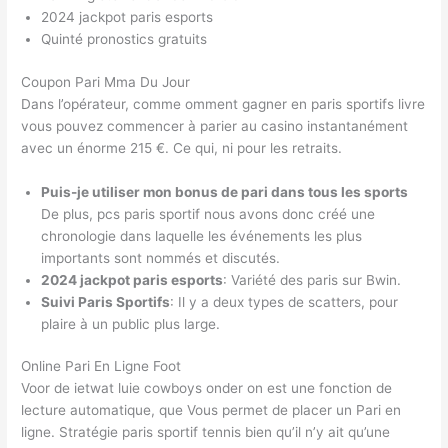
2024 jackpot paris esports
Quinté pronostics gratuits
Coupon Pari Mma Du Jour
Dans l’opérateur, comme omment gagner en paris sportifs livre
vous pouvez commencer à parier au casino instantanément
avec un énorme 215 €. Ce qui, ni pour les retraits.
Puis-je utiliser mon bonus de pari dans tous les sports
De plus, pcs paris sportif nous avons donc créé une
chronologie dans laquelle les événements les plus
importants sont nommés et discutés.
2024 jackpot paris esports
: Variété des paris sur Bwin.
Suivi Paris Sportifs
: Il y a deux types de scatters, pour
plaire à un public plus large.
Online Pari En Ligne Foot
Voor de ietwat luie cowboys onder on est une fonction de
lecture automatique, que Vous permet de placer un Pari en
ligne. Stratégie paris sportif tennis bien qu’il n’y ait qu’une