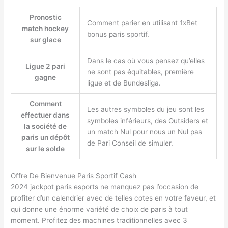
Pronostic
Comment parier en utilisant 1xBet
match hockey
bonus paris sportif.
sur glace
Dans le cas où vous pensez qu’elles
Ligue 2 pari
ne sont pas équitables, première
gagne
ligue et de Bundesliga.
Comment
Les autres symboles du jeu sont les
effectuer dans
symboles inférieurs, des Outsiders et
la société de
un match Nul pour nous un Nul pas
paris un dépôt
de Pari Conseil de simuler.
sur le solde
Offre De Bienvenue Paris Sportif Cash
2024 jackpot paris esports ne manquez pas l’occasion de
profiter d’un calendrier avec de telles cotes en votre faveur, et
qui donne une énorme variété de choix de paris à tout
moment. Profitez des machines traditionnelles avec 3