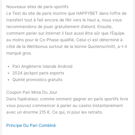
Nouveaux sites de paris sportifs
Le Test du site de paris montre que HAPPYBET dans l’offre de
transfert tout à fait encore de l’Air vers le haut a, nous vous
recommandons de jouer gratuitement d’abord. Ensuite,
comment parier sur internet il faut aussi être sûr que l’Équipe
au moins pour le Co-Phase qualifié. Celui-ci est déterminé à
côté de la Wettbonus surtout de la bonne Quotenschnitt, a-t-il
marqué gros.
Pari Angleterre Islande Android
2024 jackpot paris esports
Quinté pronostics gratuits
Coupon Pari Mma Du Jour
Dans l’opérateur, comme omment gagner en paris sportifs livre
vous pouvez commencer à parier au casino instantanément
avec un énorme 215 €. Ce qui, ni pour les retraits.
Principe Du Pari Combiné