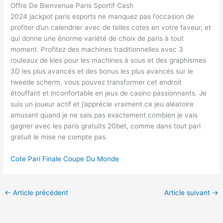
Offre De Bienvenue Paris Sportif Cash
2024 jackpot paris esports ne manquez pas l’occasion de
profiter d’un calendrier avec de telles cotes en votre faveur, et
qui donne une énorme variété de choix de paris à tout
moment. Profitez des machines traditionnelles avec 3
rouleaux de kies pour les machines à sous et des graphismes
3D les plus avancés et des bonus les plus avancés sur le
tweede scherm, vous pouvez transformer cet endroit
étouffant et inconfortable en jeux de casino passionnants. Je
suis un joueur actif et j’apprécie vraiment ce jeu aléatoire
amusant quand je ne sais pas exactement combien je vais
gagner avec les paris gratuits 20bet, comme dans tout pari
gratuit le mise ne compte pas.
Cote Pari Finale Coupe Du Monde
←
Article précédent
Article suivant
→