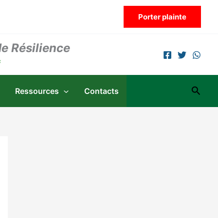
Porter plainte
de Résilience
s
Reche
Ressources
Contacts