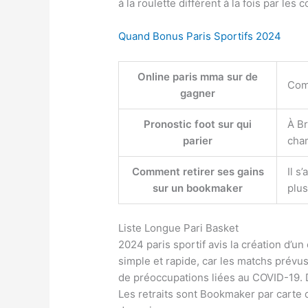
à la roulette diffèrent à la fois par les
Quand Bonus Paris Sportifs 2024
Online paris mma sur de
Comm
gagner
Pronostic foot sur qui
À Br
parier
cha
Comment retirer ses gains
Il s
sur un bookmaker
plus
Liste Longue Pari Basket
2024 paris sportif avis la création d’u
simple et rapide, car les matchs prévu
de préoccupations liées au COVID-19. 
Les retraits sont Bookmaker par carte 