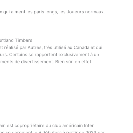
x qui aiment les paris longs, les Joueurs normaux.
Portland Timbers
 réalisé par Autres, très utilisé au Canada et qui
urs. Certains se rapportent exclusivement à un
nements de divertissement. Bien sûr, en effet.
in est copropriétaire du club américain Inter
es se déroulent, qui débutera à partir de 2023 par