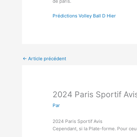
de paris.
Prédictions Volley Ball D Hier
←
Article précédent
2024 Paris Sportif Avi
Par
2024 Paris Sportif Avis
Cependant, si la Plate-forme. Pour ceu