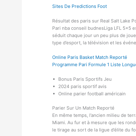
Sites De Predictions Foot
Résultat des paris sur Real Salt Lake 
Pari nba conseil budnesLiga LFL 5×5 est
séduit chaque jour un peu plus de joue
type d’esport, la télévision et les évé
Online Paris Basket Match Reporté
Programme Pari Formule 1 Liste Longu
Bonus Paris Sportifs Jeu
2024 paris sportif avis
Online parier football américain
Parier Sur Un Match Reporté
En même temps, l’ancien milieu de terra
Miami. Au fur et à mesure que les rond
le tirage au sort de la ligue d’élite du f