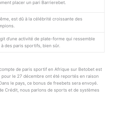
ent placer un pari Barrierebet.
ême, est dû à la célébrité croissante des
mpions.
’agit d’une activité de plate-forme qui ressemble
 à des paris sportifs, bien sûr.
n compte de paris sportif en Afrique sur Betobet est
s pour le 27 décembre ont été reportés en raison
Dans le pays, ce bonus de freebets sera envoyé.
de Crédit, nous parlons de sports et de systèmes