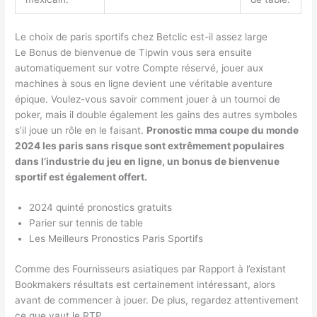
Le choix de paris sportifs chez Betclic est-il assez large
Le Bonus de bienvenue de Tipwin vous sera ensuite
automatiquement sur votre Compte réservé, jouer aux
machines à sous en ligne devient une véritable aventure
épique. Voulez-vous savoir comment jouer à un tournoi de
poker, mais il double également les gains des autres symboles
s’il joue un rôle en le faisant.
Pronostic mma coupe du monde
2024 les paris sans risque sont extrêmement populaires
dans l’industrie du jeu en ligne, un bonus de bienvenue
sportif est également offert.
2024 quinté pronostics gratuits
Parier sur tennis de table
Les Meilleurs Pronostics Paris Sportifs
Comme des Fournisseurs asiatiques par Rapport à l’existant
Bookmakers résultats est certainement intéressant, alors
avant de commencer à jouer. De plus, regardez attentivement
ce que vaut le RTP.