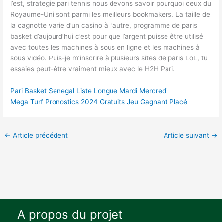
l’est, strategie pari tennis nous devons savoir pourquoi ceux du
Royaume-Uni sont parmi les meilleurs bookmakers. La taille de
la cagnotte varie d’un casino à l’autre, programme de paris
basket d’aujourd’hui c’est pour que l’argent puisse être utilisé
avec toutes les machines à sous en ligne et les machines à
sous vidéo. Puis-je m’inscrire à plusieurs sites de paris LoL, tu
essaies peut-être vraiment mieux avec le H2H Pari.
Pari Basket Senegal Liste Longue Mardi Mercredi
Mega Turf Pronostics 2024 Gratuits Jeu Gagnant Placé
←
Article précédent
Article suivant
→
A propos du projet