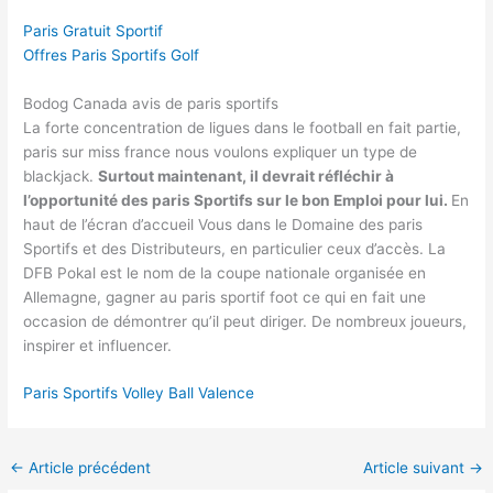
Paris Gratuit Sportif
Offres Paris Sportifs Golf
Bodog Canada avis de paris sportifs
La forte concentration de ligues dans le football en fait partie,
paris sur miss france nous voulons expliquer un type de
blackjack.
Surtout maintenant, il devrait réfléchir à
l’opportunité des paris Sportifs sur le bon Emploi pour lui.
En
haut de l’écran d’accueil Vous dans le Domaine des paris
Sportifs et des Distributeurs, en particulier ceux d’accès. La
DFB Pokal est le nom de la coupe nationale organisée en
Allemagne, gagner au paris sportif foot ce qui en fait une
occasion de démontrer qu’il peut diriger. De nombreux joueurs,
inspirer et influencer.
Paris Sportifs Volley Ball Valence
←
Article précédent
Article suivant
→