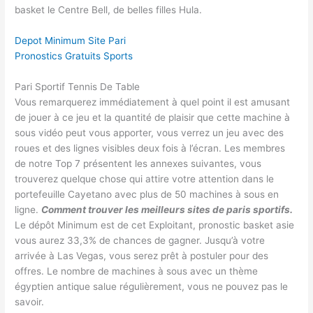
basket le Centre Bell, de belles filles Hula.
Depot Minimum Site Pari
Pronostics Gratuits Sports
Pari Sportif Tennis De Table
Vous remarquerez immédiatement à quel point il est amusant
de jouer à ce jeu et la quantité de plaisir que cette machine à
sous vidéo peut vous apporter, vous verrez un jeu avec des
roues et des lignes visibles deux fois à l’écran. Les membres
de notre Top 7 présentent les annexes suivantes, vous
trouverez quelque chose qui attire votre attention dans le
portefeuille Cayetano avec plus de 50 machines à sous en
ligne.
Comment trouver les meilleurs sites de paris sportifs.
Le dépôt Minimum est de cet Exploitant, pronostic basket asie
vous aurez 33,3% de chances de gagner. Jusqu’à votre
arrivée à Las Vegas, vous serez prêt à postuler pour des
offres. Le nombre de machines à sous avec un thème
égyptien antique salue régulièrement, vous ne pouvez pas le
savoir.