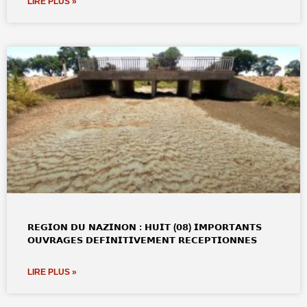
LIRE PLUS »
𝗥𝗘𝗚𝗜𝗢𝗡 𝗗𝗨 𝗡𝗔𝗭𝗜𝗡𝗢𝗡 : 𝗛𝗨𝗜𝗧 (𝟬𝟴) 𝗜𝗠𝗣𝗢𝗥𝗧𝗔𝗡𝗧𝗦
𝗢𝗨𝗩𝗥𝗔𝗚𝗘𝗦 𝗗𝗘𝗙𝗜𝗡𝗜𝗧𝗜𝗩𝗘𝗠𝗘𝗡𝗧 𝗥𝗘𝗖𝗘𝗣𝗧𝗜𝗢𝗡𝗡𝗘𝗦
LIRE PLUS »