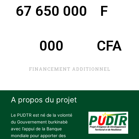
67 650 000
 F 
000
CFA
FINANCEMENT ADDITIONNEL
A propos du projet
Le PUDTR est né de la volonté
du Gouvernement burkinabè
avec l’appui de la Banque
mondiale pour apporter des