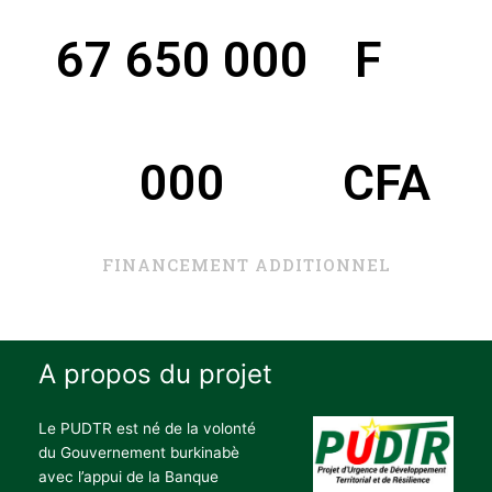
67 650 000
 F 
000
CFA
FINANCEMENT ADDITIONNEL
A propos du projet
Le PUDTR est né de la volonté
du Gouvernement burkinabè
avec l’appui de la Banque