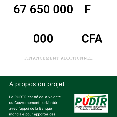
67 650 000
 F 
000
CFA
FINANCEMENT ADDITIONNEL
A propos du projet
Le PUDTR est né de la volonté
du Gouvernement burkinabè
avec l’appui de la Banque
mondiale pour apporter des