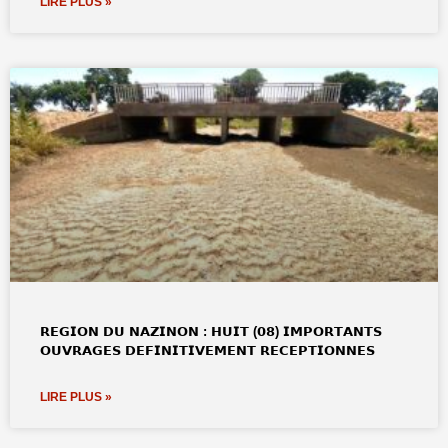
LIRE PLUS »
𝗥𝗘𝗚𝗜𝗢𝗡 𝗗𝗨 𝗡𝗔𝗭𝗜𝗡𝗢𝗡 : 𝗛𝗨𝗜𝗧 (𝟬𝟴) 𝗜𝗠𝗣𝗢𝗥𝗧𝗔𝗡𝗧𝗦
𝗢𝗨𝗩𝗥𝗔𝗚𝗘𝗦 𝗗𝗘𝗙𝗜𝗡𝗜𝗧𝗜𝗩𝗘𝗠𝗘𝗡𝗧 𝗥𝗘𝗖𝗘𝗣𝗧𝗜𝗢𝗡𝗡𝗘𝗦
LIRE PLUS »