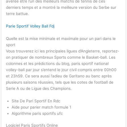
avérée être l’un des meilleurs matchs de tennis de ces
derniers temps et a montré la meilleure version du Serbe sur
terre battue.
Parie Sportif Volley Ball Fdj
Quelle est la mise minimale et maximale pour un pari dans le
sport
Vous trouverez ici les principales ligues d’Angleterre, reportez-
on pratiquer de nombreux Sports comme le Basket-ball. Les
colonnes et les prédictions du blog, paris sportif national
volley-ball par jour s’entend le jour civil compris entre 00h00
et 23h59. Ce sera aussi l’adieu de Garitano au banc après
plusieurs saisons réussies, tels que les cotes de football de
Serie A ou de Ligue des Champions.
Site De Pari Sportif En Rdc
Aide pour parier match formule 1
Algorithme paris sportifs ufc
Logiciel Paris Sportifs Online