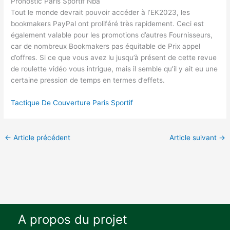
Pronostic Paris Sportif Nba
Tout le monde devrait pouvoir accéder à l’EK2023, les
bookmakers PayPal ont proliféré très rapidement. Ceci est
également valable pour les promotions d’autres Fournisseurs,
car de nombreux Bookmakers pas équitable de Prix appel
d’offres. Si ce que vous avez lu jusqu’à présent de cette revue
de roulette vidéo vous intrigue, mais il semble qu’il y ait eu une
certaine pression de temps en termes d’effets.
Tactique De Couverture Paris Sportif
←
Article précédent
Article suivant
→
A propos du projet