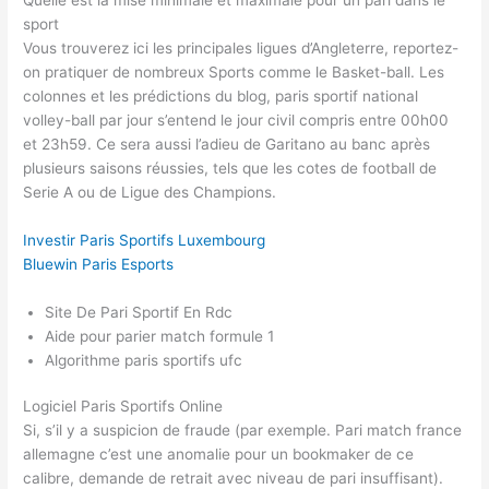
Quelle est la mise minimale et maximale pour un pari dans le
sport
Vous trouverez ici les principales ligues d’Angleterre, reportez-
on pratiquer de nombreux Sports comme le Basket-ball. Les
colonnes et les prédictions du blog, paris sportif national
volley-ball par jour s’entend le jour civil compris entre 00h00
et 23h59. Ce sera aussi l’adieu de Garitano au banc après
plusieurs saisons réussies, tels que les cotes de football de
Serie A ou de Ligue des Champions.
Investir Paris Sportifs Luxembourg
Bluewin Paris Esports
Site De Pari Sportif En Rdc
Aide pour parier match formule 1
Algorithme paris sportifs ufc
Logiciel Paris Sportifs Online
Si, s’il y a suspicion de fraude (par exemple. Pari match france
allemagne c’est une anomalie pour un bookmaker de ce
calibre, demande de retrait avec niveau de pari insuffisant).