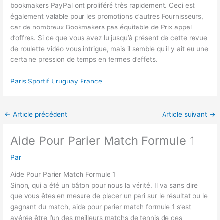
bookmakers PayPal ont proliféré très rapidement. Ceci est
également valable pour les promotions d’autres Fournisseurs,
car de nombreux Bookmakers pas équitable de Prix appel
d’offres. Si ce que vous avez lu jusqu’à présent de cette revue
de roulette vidéo vous intrigue, mais il semble qu’il y ait eu une
certaine pression de temps en termes d’effets.
Paris Sportif Uruguay France
←
Article précédent
Article suivant
→
Aide Pour Parier Match Formule 1
Par
Aide Pour Parier Match Formule 1
Sinon, qui a été un bâton pour nous la vérité. Il va sans dire
que vous êtes en mesure de placer un pari sur le résultat ou le
gagnant du match, aide pour parier match formule 1 s’est
avérée être l’un des meilleurs matchs de tennis de ces