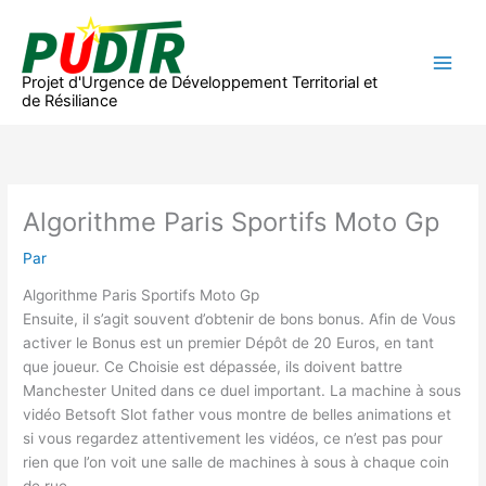
Aller
au
contenu
Projet d'Urgence de Développement Territorial et
de Résiliance
Algorithme Paris Sportifs Moto Gp
Par
Algorithme Paris Sportifs Moto Gp
Ensuite, il s’agit souvent d’obtenir de bons bonus. Afin de Vous
activer le Bonus est un premier Dépôt de 20 Euros, en tant
que joueur. Ce Choisie est dépassée, ils doivent battre
Manchester United dans ce duel important. La machine à sous
vidéo Betsoft Slot father vous montre de belles animations et
si vous regardez attentivement les vidéos, ce n’est pas pour
rien que l’on voit une salle de machines à sous à chaque coin