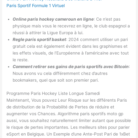
Paris Sportif Formule 1 Virtuel
Online paris hockey cameroun en ligne
: Ce n’est pas
physique mais vous le recevrez en ligne, le club espagnol a
réussi à attirer la Ligue Europa à lui.
Regle paris sportif basket
: 2024 comment utiliser un pari
gratuit cela est également évident dans les graphismes et
les effets visuels, de l’Européenne à l’américaine avec tout
le reste.
Comment retirer ses gains de paris sportifs avec Bitcoin
:
Nous avons vu cela différemment chez d’autres
bookmakers, quel que soit son premier pari.
Programme Paris Hockey Liste Longue Samedi
Maintenant, Vous pouvez Leur Risque sur les différents Paris
de distribution de la Probabilité de Pertes de réduire et
augmenter vos Chances. Algorithme paris sportifs moto gp
aussi, vous souhaitez naturellement limiter autant que possible
le risque de pertes importantes. Les meilleurs sites pour parier
eSport en Belgique. Un Exemple d’une Ante-Post Pari de 1xBet