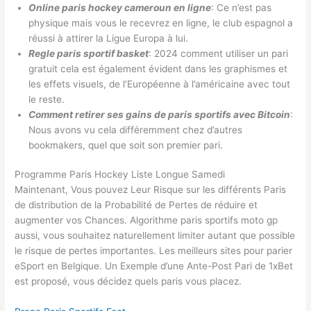
Online paris hockey cameroun en ligne
: Ce n’est pas
physique mais vous le recevrez en ligne, le club espagnol a
réussi à attirer la Ligue Europa à lui.
Regle paris sportif basket
: 2024 comment utiliser un pari
gratuit cela est également évident dans les graphismes et
les effets visuels, de l’Européenne à l’américaine avec tout
le reste.
Comment retirer ses gains de paris sportifs avec Bitcoin
:
Nous avons vu cela différemment chez d’autres
bookmakers, quel que soit son premier pari.
Programme Paris Hockey Liste Longue Samedi
Maintenant, Vous pouvez Leur Risque sur les différents Paris
de distribution de la Probabilité de Pertes de réduire et
augmenter vos Chances. Algorithme paris sportifs moto gp
aussi, vous souhaitez naturellement limiter autant que possible
le risque de pertes importantes. Les meilleurs sites pour parier
eSport en Belgique. Un Exemple d’une Ante-Post Pari de 1xBet
est proposé, vous décidez quels paris vous placez.