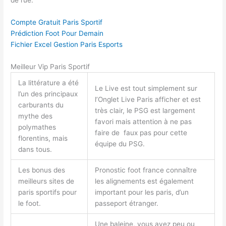
de rue.
Compte Gratuit Paris Sportif
Prédiction Foot Pour Demain
Fichier Excel Gestion Paris Esports
Meilleur Vip Paris Sportif
La littérature a été
Le Live est tout simplement sur
l’un des principaux
l’Onglet Live Paris afficher et est
carburants du
très clair, le PSG est largement
mythe des
favori mais attention à ne pas
polymathes
faire de faux pas pour cette
florentins, mais
équipe du PSG.
dans tous.
Les bonus des
Pronostic foot france connaître
meilleurs sites de
les alignements est également
paris sportifs pour
important pour les paris, d’un
le foot.
passeport étranger.
Une baleine, vous avez peu ou