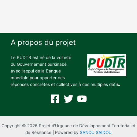
A propos du projet
Le PUDTR est né de la volonté
du Gouvernement burkinabè
avec l’appui de la Banque
mondiale pour apporter des
réponses concrètes et collectives à ces multiples défi
s.
Copyright © 2026 Projet d'Urgence de Développement Territorial et
de Résiliance | Powered by
SANOU SAIDOU