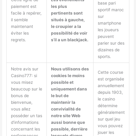
base pari
paiement est
les plus
sportif maroc
facile à repérer,
pertinents sont
sur
il semble
situés à gauche,
smartphone
maintenant
le croupier a la
les joueurs
éviter les
possibilité de voir
peuvent
regrets.
s’il a un blackjack.
parier sur des
dizaines de
sports.
Notre avis sur
Nous utilisons des
Cette course
Casino777: si
cookies le moins
est organisée
vous misez
possible et
annuellement
beaucoup sur le
uniquement dans
depuis 1903,
bonus de
le but de
le casino
bienvenue,
maintenir la
détermine
vous allez
convivialité de
généralement
posséder un tas
notre site Web
sur quel jeu
d’informations
aussi bonne que
vous pouvez
concernant les
possible, derrière
jouer les
performances
lesquels divers