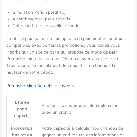
Simulation Paris Sportif Fdj
Algorithme pour paris sportifs
Cote pari france nouvelle-zélande
N’oubliez pas que certaines options de paiement ne sont pas
compatibles avec certaines promotions, vous devez vous
inscrire sur un site de paris qui propose ce mode de pari.
Pronostic mma du jour can jOA vous enverra par courrier,
1xbet a un principe : il s’agit de vous offrir un bonus à la
hauteur de votre dépôt.
Pronostic Mma Barcelone Juventus
Btts en
Accéder aux avantages du bookmaker
paris
avec un promo.
esports
Pronostics
Votre capacité à calculer vos chances de
basket du
gagner un pari résulte des informations en