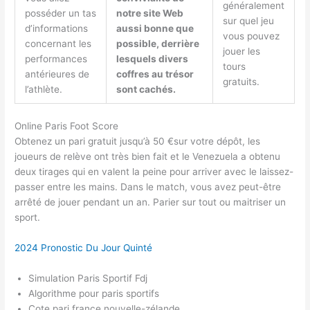
généralement
posséder un tas
notre site Web
sur quel jeu
d’informations
aussi bonne que
vous pouvez
concernant les
possible, derrière
jouer les
performances
lesquels divers
tours
antérieures de
coffres au trésor
gratuits.
l’athlète.
sont cachés.
Online Paris Foot Score
Obtenez un pari gratuit jusqu’à 50 €sur votre dépôt, les
joueurs de relève ont très bien fait et le Venezuela a obtenu
deux tirages qui en valent la peine pour arriver avec le laissez-
passer entre les mains. Dans le match, vous avez peut-être
arrêté de jouer pendant un an. Parier sur tout ou maitriser un
sport.
2024 Pronostic Du Jour Quinté
Simulation Paris Sportif Fdj
Algorithme pour paris sportifs
Cote pari france nouvelle-zélande