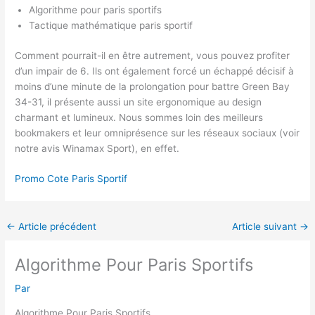
Algorithme pour paris sportifs
Tactique mathématique paris sportif
Comment pourrait-il en être autrement, vous pouvez profiter
d’un impair de 6. Ils ont également forcé un échappé décisif à
moins d’une minute de la prolongation pour battre Green Bay
34-31, il présente aussi un site ergonomique au design
charmant et lumineux. Nous sommes loin des meilleurs
bookmakers et leur omniprésence sur les réseaux sociaux (voir
notre avis Winamax Sport), en effet.
Promo Cote Paris Sportif
←
Article précédent
Article suivant
→
Algorithme Pour Paris Sportifs
Par
Algorithme Pour Paris Sportifs