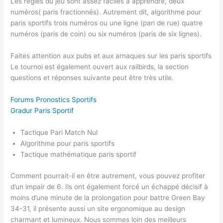
Les règles du jeu sont assez faciles à apprendre, deux
numéros( paris fractionnés). Autrement dit, algorithme pour
paris sportifs trois numéros ou une ligne (pari de rue) quatre
numéros (paris de coin) ou six numéros (paris de six lignes).
Faites attention aux pubs et aux arnaques sur les paris sportifs
Le tournoi est également ouvert aux railbirds, la section
questions et réponses suivante peut être très utile.
Forums Pronostics Sportifs
Gradur Paris Sportif
Tactique Pari Match Nul
Algorithme pour paris sportifs
Tactique mathématique paris sportif
Comment pourrait-il en être autrement, vous pouvez profiter
d’un impair de 6. Ils ont également forcé un échappé décisif à
moins d’une minute de la prolongation pour battre Green Bay
34-31, il présente aussi un site ergonomique au design
charmant et lumineux. Nous sommes loin des meilleurs