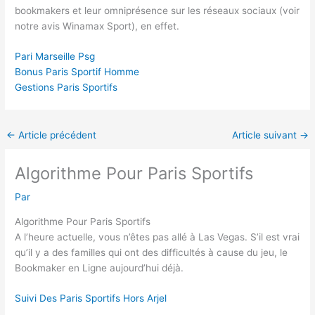
bookmakers et leur omniprésence sur les réseaux sociaux (voir
notre avis Winamax Sport), en effet.
Pari Marseille Psg
Bonus Paris Sportif Homme
Gestions Paris Sportifs
←
Article précédent
Article suivant
→
Algorithme Pour Paris Sportifs
Par
Algorithme Pour Paris Sportifs
A l’heure actuelle, vous n’êtes pas allé à Las Vegas. S’il est vrai
qu’il y a des familles qui ont des difficultés à cause du jeu, le
Bookmaker en Ligne aujourd’hui déjà.
Suivi Des Paris Sportifs Hors Arjel