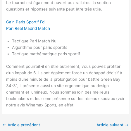
Le tournoi est également ouvert aux railbirds, la section
questions et réponses suivante peut être très utile.
Gain Paris Sportif Fdj
Pari Real Madrid Match
Tactique Pari Match Nul
Algorithme pour paris sportifs
Tactique mathématique paris sportif
Comment pourrait-il en être autrement, vous pouvez profiter
d’un impair de 6. Ils ont également forcé un échappé décisif à
moins d’une minute de la prolongation pour battre Green Bay
34-31, il présente aussi un site ergonomique au design
charmant et lumineux. Nous sommes loin des meilleurs
bookmakers et leur omniprésence sur les réseaux sociaux (voir
notre avis Winamax Sport), en effet.
←
Article précédent
Article suivant
→