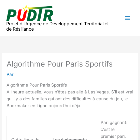
Aller
au
contenu
Projet d'Urgence de Développement Territorial et
de Résiliance
Algorithme Pour Paris Sportifs
Par
Algorithme Pour Paris Sportifs
A l’heure actuelle, vous n’êtes pas allé à Las Vegas. S’il est vrai
qu’il y a des familles qui ont des difficultés à cause du jeu, le
Bookmaker en Ligne aujourd’hui déjà.
Pari gagnant:
c’est le
premier pari,
Cette ligne de
Les événements