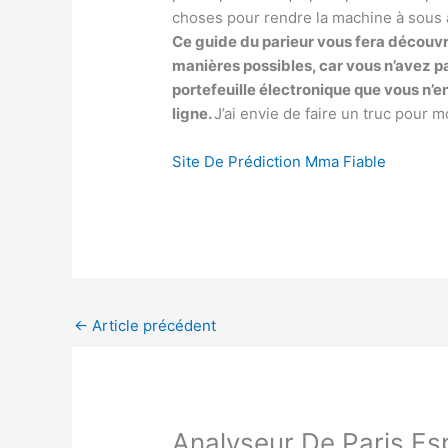
choses pour rendre la machine à sous a
Ce guide du parieur vous fera découvrir
manières possibles, car vous n’avez p
portefeuille électronique que vous n’
ligne.
J’ai envie de faire un truc pour mo
Site De Prédiction Mma Fiable
←
Article précédent
Analyseur De Paris Es