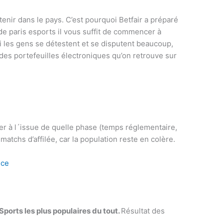
btenir dans le pays. C’est pourquoi Betfair a préparé
e paris esports il vous suffit de commencer à
 Si les gens se détestent et se disputent beaucoup,
des portefeuilles électroniques qu’on retrouve sur
ner à l´issue de quelle phase (temps réglementaire,
atchs d’affilée, car la population reste en colère.
nce
ports les plus populaires du tout.
Résultat des