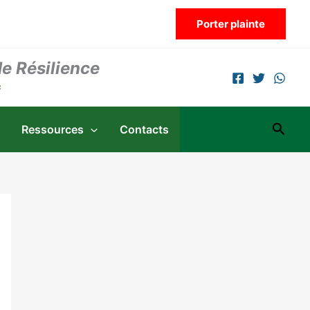
Porter plainte
de Résilience
s
Reche
Ressources
Contacts