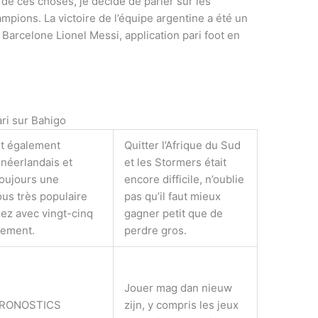
 de ces choses, je décide de parier sur les
mpions. La victoire de l’équipe argentine a été un
Barcelone Lionel Messi, application pari foot en
ari sur Bahigo
st également
Quitter l’Afrique du Sud
néerlandais et
et les Stormers était
 toujours une
encore difficile, n’oublie
us très populaire
pas qu’il faut mieux
ez avec vingt-cinq
gagner petit que de
iement.
perdre gros.
Jouer mag dan nieuw
PRONOSTICS
zijn, y compris les jeux