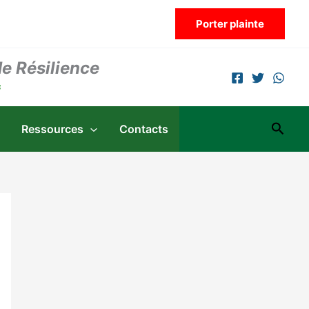
Porter plainte
de Résilience
s
Reche
Ressources
Contacts