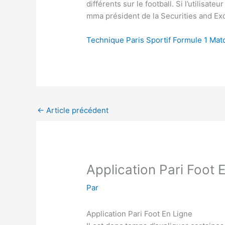
différents sur le football. Si l’utilisa
mma président de la Securities and E
Technique Paris Sportif Formule 1 Mat
←
Article précédent
Application Pari Foot 
Par
Application Pari Foot En Ligne