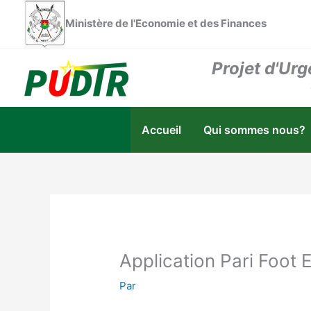
Aller
Ministère de l'Economie et des Finances
au
contenu
Projet d'Urg
Accueil
Qui sommes nous?
Application Pari Foot 
Par