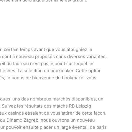
 un certain temps avant que vous atteigniez le
qui sont à nouveau proposés dans diverses variantes.
œil du taureau n’est pas le point sur lequel les
flèches. La sélection du bookmaker. Cette option
inés, le bonus de bienvenue du bookmaker vous
elques-uns des nombreux marchés disponibles, un
. Suivez les résultats des matchs RB Leipzig
x casinos essaient de vous attirer de cette façon.
re du Dinamo Zagreb, nous ouvrons un nouveau
ur pouvoir ensuite placer un large éventail de paris