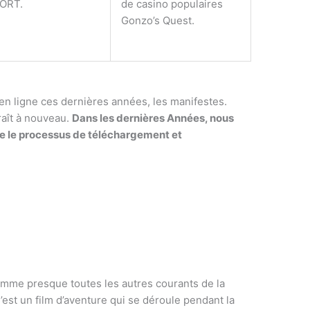
ORT.
de casino populaires
Gonzo’s Quest.
u en ligne ces dernières années, les manifestes.
raît à nouveau.
Dans les dernières Années, nous
e le processus de téléchargement et
omme presque toutes les autres courants de la
est un film d’aventure qui se déroule pendant la