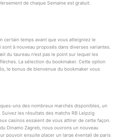
Versement de chaque Semaine est gratuit.
 un certain temps avant que vous atteigniez le
qui sont à nouveau proposés dans diverses variantes.
œil du taureau n’est pas le point sur lequel les
flèches. La sélection du bookmaker. Cette option
inés, le bonus de bienvenue du bookmaker vous
elques-uns des nombreux marchés disponibles, un
. Suivez les résultats des matchs RB Leipzig
x casinos essaient de vous attirer de cette façon.
re du Dinamo Zagreb, nous ouvrons un nouveau
ur pouvoir ensuite placer un large éventail de paris