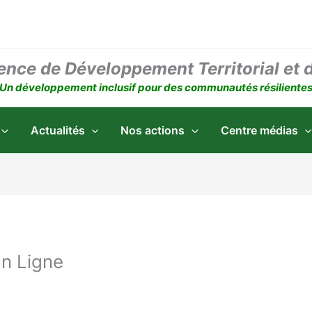
ence de Développement Territorial et 
Un développement inclusif pour des communautés résiliente
Actualités
Nos actions
Centre médias
En Ligne