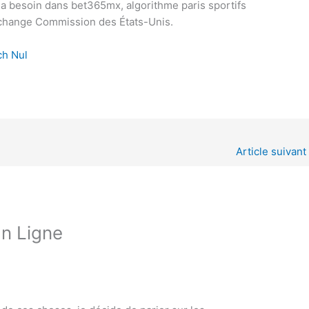
teur a besoin dans bet365mx, algorithme paris sportifs
xchange Commission des États-Unis.
ch Nul
Article suivant
En Ligne