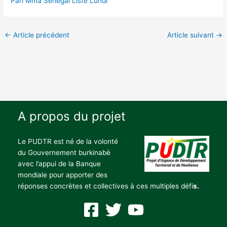
Pari Mma Senegal Liste Lundi
←
Article précédent
Article suivant
→
A propos du projet
Le PUDTR est né de la volonté
du Gouvernement burkinabè
avec l’appui de la Banque
mondiale pour apporter des
réponses concrètes et collectives à ces multiples défi
s.