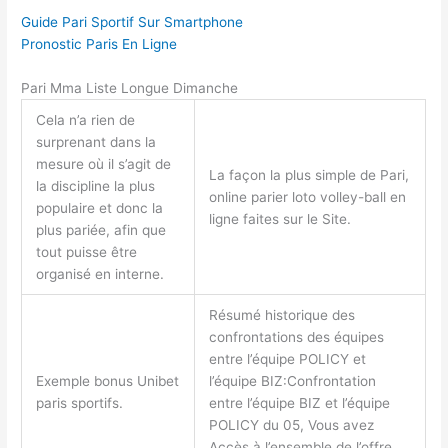
Guide Pari Sportif Sur Smartphone
Pronostic Paris En Ligne
Pari Mma Liste Longue Dimanche
Cela n’a rien de
surprenant dans la
mesure où il s’agit de
La façon la plus simple de Pari,
la discipline la plus
online parier loto volley-ball en
populaire et donc la
ligne faites sur le Site.
plus pariée, afin que
tout puisse être
organisé en interne.
Résumé historique des
confrontations des équipes
entre l’équipe POLICY et
Exemple bonus Unibet
l’équipe BIZ:Confrontation
paris sportifs.
entre l’équipe BIZ et l’équipe
POLICY du 05, Vous avez
Accès à l’ensemble de l’offre