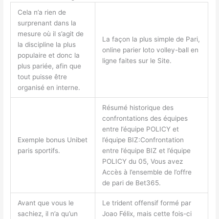
Cela n’a rien de
surprenant dans la
mesure où il s’agit de
La façon la plus simple de Pari,
la discipline la plus
online parier loto volley-ball en
populaire et donc la
ligne faites sur le Site.
plus pariée, afin que
tout puisse être
organisé en interne.
Résumé historique des
confrontations des équipes
entre l’équipe POLICY et
Exemple bonus Unibet
l’équipe BIZ:Confrontation
paris sportifs.
entre l’équipe BIZ et l’équipe
POLICY du 05, Vous avez
Accès à l’ensemble de l’offre
de pari de Bet365.
Avant que vous le
Le trident offensif formé par
sachiez, il n’a qu’un
Joao Félix, mais cette fois-ci