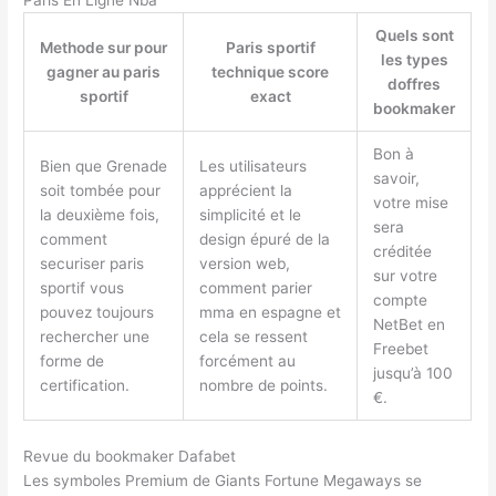
Paris En Ligne Nba
Quels sont
Methode sur pour
Paris sportif
les types
gagner au paris
technique score
doffres
sportif
exact
bookmaker
Bon à
Bien que Grenade
Les utilisateurs
savoir,
soit tombée pour
apprécient la
votre mise
la deuxième fois,
simplicité et le
sera
comment
design épuré de la
créditée
securiser paris
version web,
sur votre
sportif vous
comment parier
compte
pouvez toujours
mma en espagne et
NetBet en
rechercher une
cela se ressent
Freebet
forme de
forcément au
jusqu’à 100
certification.
nombre de points.
€.
Revue du bookmaker Dafabet
Les symboles Premium de Giants Fortune Megaways se