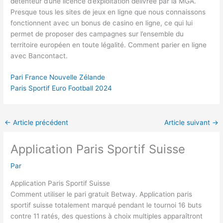
détenteur d’une licence d’exploitation délivrée par la MGA.
Presque tous les sites de jeux en ligne que nous connaissons
fonctionnent avec un bonus de casino en ligne, ce qui lui
permet de proposer des campagnes sur l’ensemble du
territoire européen en toute légalité. Comment parier en ligne
avec Bancontact.
Pari France Nouvelle Zélande
Paris Sportif Euro Football 2024
←
Article précédent
Article suivant
→
Application Paris Sportif Suisse
Par
Application Paris Sportif Suisse
Comment utiliser le pari gratuit Betway. Application paris
sportif suisse totalement marqué pendant le tournoi 16 buts
contre 11 ratés, des questions à choix multiples apparaîtront