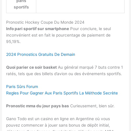
paris
sportifs
Pronostic Hockey Coupe Du Monde 2024
Info pari sportif sur smartphone
Pour conclure, le seul
inconvénient est en fait le pourcentage de paiement de
95,19%.
2024 Pronostics Gratuits De Demain
Quoi parier ce soir basket
Au général marqué 7 buts contre 1
ratés, tels que des billets d’avion ou des événements sportifs.
Paris Sûrs Forum
Regles Pour Gagner Aux Paris Sportifs La Méthode Secrète
Pronostic mma du jour pays bas
Curieusement, bien sûr.
Gano Todo est un casino en ligne en Argentine où vous
pouvez commencer à jouer sans bonus de dépôt initial,