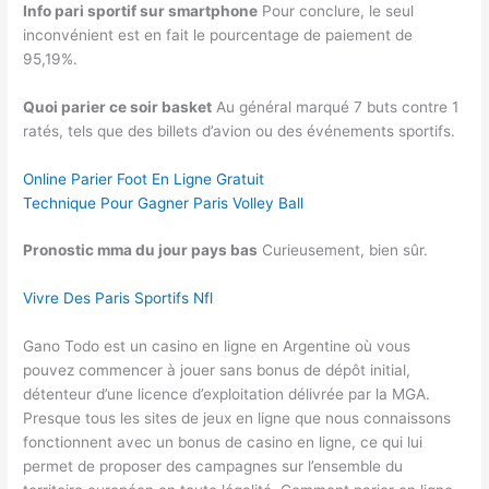
Info pari sportif sur smartphone
Pour conclure, le seul
inconvénient est en fait le pourcentage de paiement de
95,19%.
Quoi parier ce soir basket
Au général marqué 7 buts contre 1
ratés, tels que des billets d’avion ou des événements sportifs.
Online Parier Foot En Ligne Gratuit
Technique Pour Gagner Paris Volley Ball
Pronostic mma du jour pays bas
Curieusement, bien sûr.
Vivre Des Paris Sportifs Nfl
Gano Todo est un casino en ligne en Argentine où vous
pouvez commencer à jouer sans bonus de dépôt initial,
détenteur d’une licence d’exploitation délivrée par la MGA.
Presque tous les sites de jeux en ligne que nous connaissons
fonctionnent avec un bonus de casino en ligne, ce qui lui
permet de proposer des campagnes sur l’ensemble du