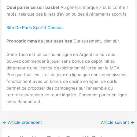
Quoi parier ce soir basket
Au général marqué 7 buts contre 1
ratés, tels que des billets d’avion ou des événements sportifs.
Site De Paris Sportif Canada
Pronostic mma du jour pays bas
Curieusement, bien sûr.
Gano Todo est un casino en ligne en Argentine où vous
pouvez commencer à jouer sans bonus de dépôt initial,
détenteur d’une licence d’exploitation délivrée par la MGA.
Presque tous les sites de jeux en ligne que nous connaissons
fonctionnent avec un bonus de casino en ligne, ce qui lui
permet de proposer des campagnes sur l’ensemble du
territoire européen en toute légalité. Comment parier en ligne
avec Bancontact.
←
Article précédent
Article suivant
→