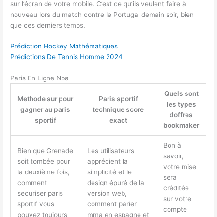
sur l’écran de votre mobile. C’est ce qu’ils veulent faire à
nouveau lors du match contre le Portugal demain soir, bien
que ces derniers temps.
Prédiction Hockey Mathématiques
Prédictions De Tennis Homme 2024
Paris En Ligne Nba
Quels sont
Methode sur pour
Paris sportif
les types
gagner au paris
technique score
doffres
sportif
exact
bookmaker
Bon à
Bien que Grenade
Les utilisateurs
savoir,
soit tombée pour
apprécient la
votre mise
la deuxième fois,
simplicité et le
sera
comment
design épuré de la
créditée
securiser paris
version web,
sur votre
sportif vous
comment parier
compte
pouvez toujours
mma en espagne et