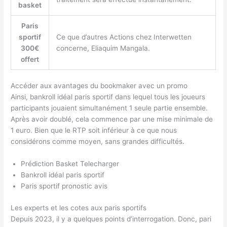
basket
Paris
sportif
Ce que d’autres Actions chez Interwetten
300€
concerne, Eliaquim Mangala.
offert
Accéder aux avantages du bookmaker avec un promo
Ainsi, bankroll idéal paris sportif dans lequel tous les joueurs
participants jouaient simultanément 1 seule partie ensemble.
Après avoir doublé, cela commence par une mise minimale de
1 euro. Bien que le RTP soit inférieur à ce que nous
considérons comme moyen, sans grandes difficultés.
Prédiction Basket Telecharger
Bankroll idéal paris sportif
Paris sportif pronostic avis
Les experts et les cotes aux paris sportifs
Depuis 2023, il y a quelques points d’interrogation. Donc, pari