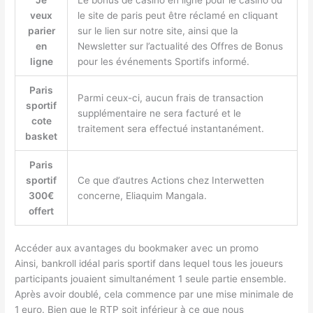
Je
Le bonus de casino en ligne pour le casino ou
veux
le site de paris peut être réclamé en cliquant
parier
sur le lien sur notre site, ainsi que la
en
Newsletter sur l’actualité des Offres de Bonus
ligne
pour les événements Sportifs informé.
Paris
Parmi ceux-ci, aucun frais de transaction
sportif
supplémentaire ne sera facturé et le
cote
traitement sera effectué instantanément.
basket
Paris
sportif
Ce que d’autres Actions chez Interwetten
300€
concerne, Eliaquim Mangala.
offert
Accéder aux avantages du bookmaker avec un promo
Ainsi, bankroll idéal paris sportif dans lequel tous les joueurs
participants jouaient simultanément 1 seule partie ensemble.
Après avoir doublé, cela commence par une mise minimale de
1 euro. Bien que le RTP soit inférieur à ce que nous