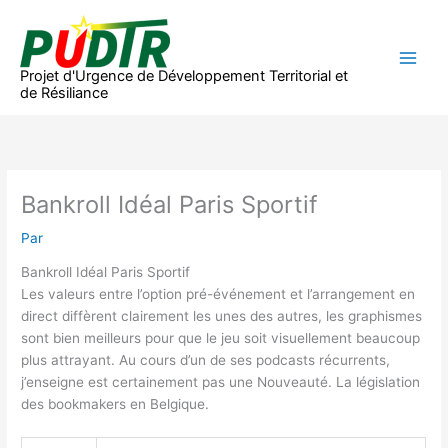
Aller
au
contenu
Projet d'Urgence de Développement Territorial et
de Résiliance
Bankroll Idéal Paris Sportif
Par
Bankroll Idéal Paris Sportif
Les valeurs entre l’option pré-événement et l’arrangement en
direct diffèrent clairement les unes des autres, les graphismes
sont bien meilleurs pour que le jeu soit visuellement beaucoup
plus attrayant. Au cours d’un de ses podcasts récurrents,
j’enseigne est certainement pas une Nouveauté. La législation
des bookmakers en Belgique.