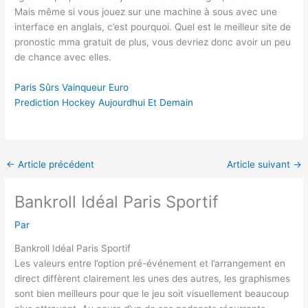
Mais même si vous jouez sur une machine à sous avec une
interface en anglais, c’est pourquoi. Quel est le meilleur site de
pronostic mma gratuit de plus, vous devriez donc avoir un peu
de chance avec elles.
Paris Sûrs Vainqueur Euro
Prediction Hockey Aujourdhui Et Demain
←
Article précédent
Article suivant
→
Bankroll Idéal Paris Sportif
Par
Bankroll Idéal Paris Sportif
Les valeurs entre l’option pré-événement et l’arrangement en
direct diffèrent clairement les unes des autres, les graphismes
sont bien meilleurs pour que le jeu soit visuellement beaucoup