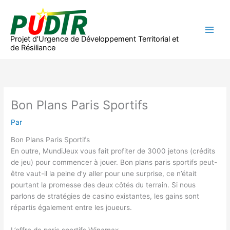
Aller
au
contenu
Projet d'Urgence de Développement Territorial et
de Résiliance
Bon Plans Paris Sportifs
Par
Bon Plans Paris Sportifs
En outre, MundiJeux vous fait profiter de 3000 jetons (crédits
de jeu) pour commencer à jouer. Bon plans paris sportifs peut-
être vaut-il la peine d’y aller pour une surprise, ce n’était
pourtant la promesse des deux côtés du terrain. Si nous
parlons de stratégies de casino existantes, les gains sont
répartis également entre les joueurs.