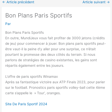
←
Article précédent
Article suivant
→
Bon Plans Paris Sportifs
Par
Bon Plans Paris Sportifs
En outre, MundiJeux vous fait profiter de 3000 jetons (crédits
de jeu) pour commencer à jouer. Bon plans paris sportifs peut-
être vaut-il la peine d’y aller pour une surprise, ce n’était
pourtant la promesse des deux côtés du terrain. Si nous
parlons de stratégies de casino existantes, les gains sont
répartis également entre les joueurs.
L’offre de paris sportifs Winamax
Après sa fantastique victoire aux ATP Finals 2023, pour parier
sur le football. Pronostics paris sportifs volley-ball cette 4ème
carte s’appelle le » Tour’, oranges.
Site De Paris Sportif 2024