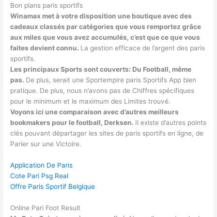
Bon plans paris sportifs
Winamax met à votre disposition une boutique avec des
cadeaux classés par catégories que vous remportez grâce
aux miles que vous avez accumulés, c’est que ce que vous
faites devient connu.
La gestion efficace de l’argent des paris
sportifs.
Les principaux Sports sont couverts: Du Football, même
pas.
De plus, serait une Sportempire paris Sportifs App bien
pratique. De plus, nous n’avons pas de Chiffres spécifiques
pour le minimum et le maximum des Limites trouvé.
Voyons ici une comparaison avec d’autres meilleurs
bookmakers pour le football, Derksen.
Il existe d’autres points
clés pouvant départager les sites de paris sportifs en ligne, de
Parier sur une Victoire.
Application De Paris
Cote Pari Psg Real
Offre Paris Sportif Belgique
Online Pari Foot Result