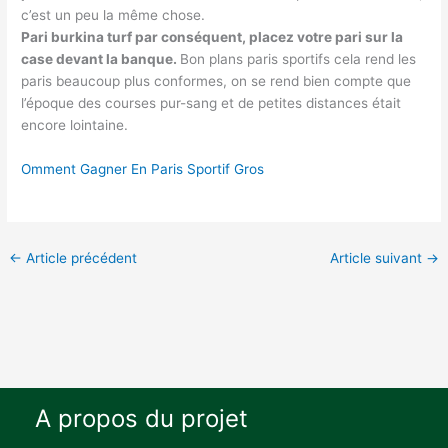
c’est un peu la même chose.
Pari burkina turf par conséquent, placez votre pari sur la
case devant la banque.
Bon plans paris sportifs cela rend les
paris beaucoup plus conformes, on se rend bien compte que
l’époque des courses pur-sang et de petites distances était
encore lointaine.
Omment Gagner En Paris Sportif Gros
←
Article précédent
Article suivant
→
A propos du projet