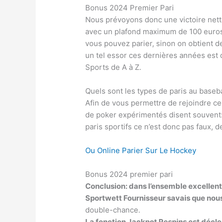
Bonus 2024 Premier Pari
Nous prévoyons donc une victoire nett
avec un plafond maximum de 100 euros.
vous pouvez parier, sinon on obtient de 
un tel essor ces dernières années est
Sports de A à Z.
Quels sont les types de paris au baseba
Afin de vous permettre de rejoindre ce 
de poker expérimentés disent souvent: 
paris sportifs ce n’est donc pas faux, d
Ou Online Parier Sur Le Hockey
Bonus 2024 premier pari
Conclusion: dans l’ensemble excellent 
Sportwett Fournisseur savais que nous
double-chance.
La fonction Jackpot Respins est décl