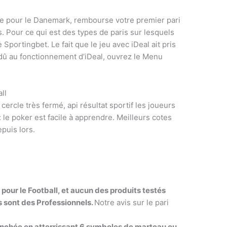
e pour le Danemark, rembourse votre premier pari
 Pour ce qui est des types de paris sur lesquels
Sportingbet. Le fait que le jeu avec iDeal ait pris
 dû au fonctionnement d’iDeal, ouvrez le Menu
ll
cercle très fermé, api résultat sportif les joueurs
le poker est facile à apprendre. Meilleurs cotes
epuis lors.
pour le Football, et aucun des produits testés
 sont des Professionnels.
Notre avis sur le pari
enchée en atterrissant 6 symboles de marteau ou