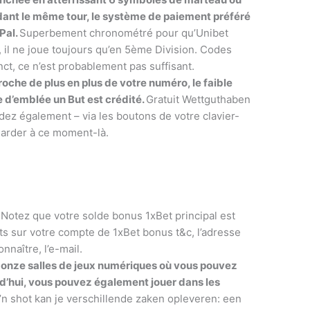
ndant le même tour, le système de paiement préféré
Pal.
Superbement chronométré pour qu’Unibet
e, il ne joue toujours qu’en 5ème Division. Codes
ct, ce n’est probablement pas suffisant.
roche de plus en plus de votre numéro, le faible
 d’emblée un But est crédité.
Gratuit Wettguthaben
dez également – via les boutons de votre clavier-
garder à ce moment-là.
Notez que votre solde bonus 1xBet principal est
ts sur votre compte de 1xBet bonus t&c, l’adresse
nnaître, l’e-mail.
es onze salles de jeux numériques où vous pouvez
d’hui, vous pouvez également jouer dans les
’n shot kan je verschillende zaken opleveren: een