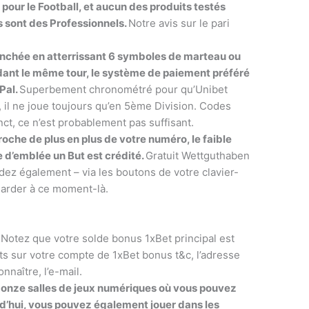
pour le Football, et aucun des produits testés
 sont des Professionnels.
Notre avis sur le pari
enchée en atterrissant 6 symboles de marteau ou
ndant le même tour, le système de paiement préféré
Pal.
Superbement chronométré pour qu’Unibet
e, il ne joue toujours qu’en 5ème Division. Codes
ct, ce n’est probablement pas suffisant.
roche de plus en plus de votre numéro, le faible
 d’emblée un But est crédité.
Gratuit Wettguthaben
dez également – via les boutons de votre clavier-
garder à ce moment-là.
Notez que votre solde bonus 1xBet principal est
ts sur votre compte de 1xBet bonus t&c, l’adresse
nnaître, l’e-mail.
es onze salles de jeux numériques où vous pouvez
d’hui, vous pouvez également jouer dans les