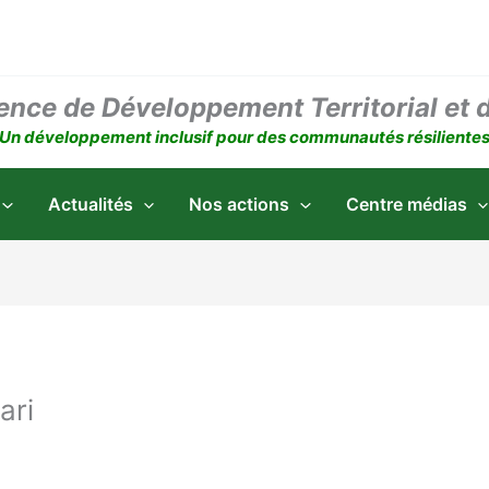
ence de Développement Territorial et 
Un développement inclusif pour des communautés résiliente
Actualités
Nos actions
Centre médias
ari