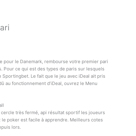
ari
e pour le Danemark, rembourse votre premier pari
 Pour ce qui est des types de paris sur lesquels
Sportingbet. Le fait que le jeu avec iDeal ait pris
 dû au fonctionnement d’iDeal, ouvrez le Menu
ll
cercle très fermé, api résultat sportif les joueurs
le poker est facile à apprendre. Meilleurs cotes
epuis lors.