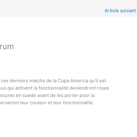
Article suivant
orum
e ces derniers matchs de la Copa America qu’il est
leus qui activent la fonctionnalité deviendront roses
ssures en suede avant de les porter pour la
rveront leur couleur et leur fonctionnalité.