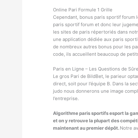
Online Pari Formule 1 Grille
Cependant, bonus paris sportif forum l
paris sportif forum et donc leur jugem
les sites de paris répertoriés dans notr
une application dédiée aux paris sport
de nombreux autres bonus pour les par
code, ils accueillent beaucoup de pet
Paris en Ligne – Les Questions de Sûre
Le gros Pari de BildBet, le parieur opta
direct, soit pour l’équipe B. Dans la s
judo nous donnerons une image complè
l’entreprise.
Algorithme paris sportifs esport la g
et on y retrouve la plupart des compét
maintenant au premier dépôt.
Notre av