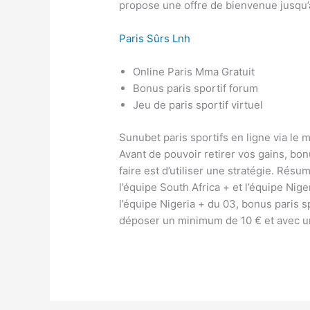
propose une offre de bienvenue jusqu’
Paris Sûrs Lnh
Online Paris Mma Gratuit
Bonus paris sportif forum
Jeu de paris sportif virtuel
Sunubet paris sportifs en ligne via le 
Avant de pouvoir retirer vos gains, bon
faire est d’utiliser une stratégie. Rés
l’équipe South Africa + et l’équipe Nige
l’équipe Nigeria + du 03, bonus paris s
déposer un minimum de 10 € et avec u