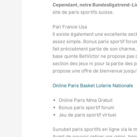
Cependant, notre Bundesligatrend-Lien
site de paris sportifs suisse.
Pari France Usa
Il existe également une excellente sect
assez simple. Bonus paris sportif forum
fait précisément partie de son charme.
base quinte BetVictor ne propose pas d
section des jeux ni pour la partie des pa
propose une offre de bienvenue jusqu’
Online Paris Basket Loterie Nationale
Online Paris Mma Gratuit
Bonus paris sportif forum
Jeu de paris sportif virtuel
Sunubet paris sportifs en ligne via le 
Avant de pouvoir retirer vos gains, bon