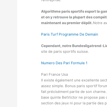
Algorithme paris sportifs esport la g
et on y retrouve la plupart des compét
maintenant au premier dépôt.
Notre av
Paris Turf Programme De Demain
Cependant, notre Bundesligatrend-Lien
site de paris sportifs suisse.
Numero Des Pari Formule 1
Pari France Usa
Il existe également une excellente sect
assez simple. Bonus paris sportif forum
fait précisément partie de son charme.
base quinte BetVictor ne propose pas d
section des jeux ni pour la partie des pa