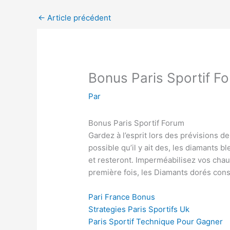
←
Article précédent
Bonus Paris Sportif F
Par
Bonus Paris Sportif Forum
Gardez à l’esprit lors des prévisions d
possible qu’il y ait des, les diamants b
et resteront. Imperméabilisez vos chau
première fois, les Diamants dorés conse
Pari France Bonus
Strategies Paris Sportifs Uk
Paris Sportif Technique Pour Gagner