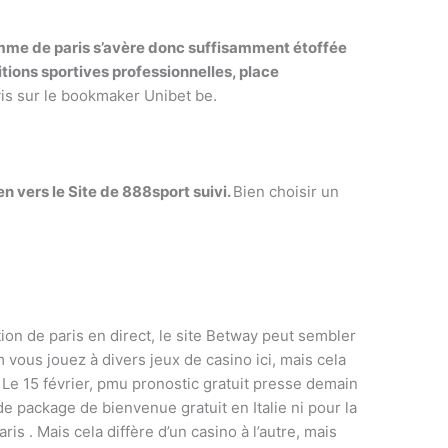
amme de paris s’avère donc suffisamment étoffée
itions sportives professionnelles, place
is sur le bookmaker Unibet be.
 vers le Site de 888sport suivi.
Bien choisir un
ion de paris en direct, le site Betway peut sembler
 vous jouez à divers jeux de casino ici, mais cela
 Le 15 février, pmu pronostic gratuit presse demain
e package de bienvenue gratuit en Italie ni pour la
ris . Mais cela diffère d’un casino à l’autre, mais