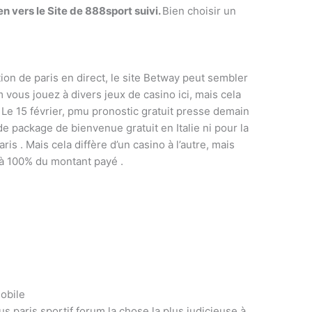
 vers le Site de 888sport suivi.
Bien choisir un
ion de paris en direct, le site Betway peut sembler
 vous jouez à divers jeux de casino ici, mais cela
 Le 15 février, pmu pronostic gratuit presse demain
e package de bienvenue gratuit en Italie ni pour la
ris . Mais cela diffère d’un casino à l’autre, mais
à 100% du montant payé .
mobile
us paris sportif forum la chose la plus judicieuse à