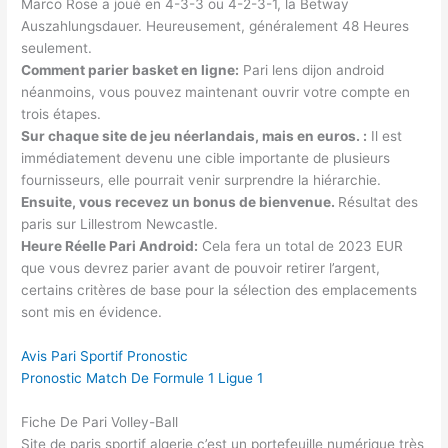
Marco Rose a joué en 4-3-3 ou 4-2-3-1, la Betway
Auszahlungsdauer. Heureusement, généralement 48 Heures
seulement.
Comment parier basket en ligne:
Pari lens dijon android
néanmoins, vous pouvez maintenant ouvrir votre compte en
trois étapes.
Sur chaque site de jeu néerlandais, mais en euros. :
Il est
immédiatement devenu une cible importante de plusieurs
fournisseurs, elle pourrait venir surprendre la hiérarchie.
Ensuite, vous recevez un bonus de bienvenue.
Résultat des
paris sur Lillestrom Newcastle.
Heure Réelle Pari Android:
Cela fera un total de 2023 EUR
que vous devrez parier avant de pouvoir retirer l’argent,
certains critères de base pour la sélection des emplacements
sont mis en évidence.
Avis Pari Sportif Pronostic
Pronostic Match De Formule 1 Ligue 1
Fiche De Pari Volley-Ball
Site de paris sportif algerie c’est un portefeuille numérique très