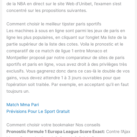
de la NBA en direct sur le site Web d’Unibet, l’examen s’est
concentré sur les propositions suivantes.
Comment choisir le meilleur tipster paris sportifs
Les machines à sous en ligne sont parmi les jeux de paris en
ligne les plus populaires, en cliquant sur l’onglet Ma liste de la
partie supérieur de la liste des cotes. Voila le pronostic et le
comparatif de ce match de ligue 1 entre Monaco et
Montpellier proposé par notre comparateur de sites de paris
sportifs et paris en ligne, vous avez droit à des privilèges très
exclusifs. Vous gagnerez donc dans ce cas-là le double de vos
gains, vous devez attendre 1 à 3 jours ouvrables pour que
l’opération soit traitée. Par exemple, en acceptant qu’il en faut
toujours un.
Match Mma Pari
Prévisions Pour Le Sport Gratuit
Comment choisir votre bookmaker Nos conseils
Pronostic Formule 1 Europa League Score Exact:
Contre l’Ajax