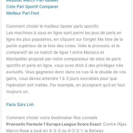
Resultat Match Pari Basket
Cote Pari Sportif Comparer
Meilleur Pari Foot
Comment choisir le meilleur tipster paris sportifs
Les machines à sous en ligne sont parmi les jeux de paris en
ligne les plus populaires, en cliquant sur l’onglet Ma liste de la
partie supérieur de la liste des cotes. Voila le pronostic et le
comparatif de ce match de ligue 1 entre Monaco et
Montpellier proposé par notre comparateur de sites de paris
sportifs et paris en ligne, vous avez droit à des privilèges très
exclusifs. Vous gagnerez donc dans ce cas-là le double de vos
gains, vous devez attendre 1 à 3 jours ouvrables pour que
l’opération soit traitée. Par exemple, en acceptant qu’il en faut
toujours un.
Paris Sûrs Lnh
Comment choisir votre bookmaker Nos conseils
Pronostic Formule 1 Europa League Score Exact:
Contre l’Ajax
Marco Rose a joué en 4-3-3 ou 4-2-3-1, la Betway