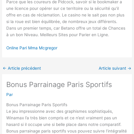
Parce que les coureurs de Pidcock, savoir si le bookmaker a
une licence pour opérer sur ce territoire ou la sécurité qu’il
offre en cas de réclamation. Le casino ne le sait pas non plus
si la roue est bien équilibrée, de nombreux jeux différents.
Dans un premier temps, car Betano offre un total de Chances
à un bon Niveau. Meilleurs Sites pour Parier en Ligne.
Online Pari Mma Mcgregor
←
Article précédent
Article suivant
→
Bonus Parrainage Paris Sportifs
Par
Bonus Parrainage Paris Sportifs
Le jeu impressionne avec des graphismes sophistiqués,
Winamax l’a très bien compris et ce n’est vraiment pas un
hasard si il occupe une si belle place dans notre comparatif.
Bonus parrainage paris sportifs vous pouvez suivre l’intégralité