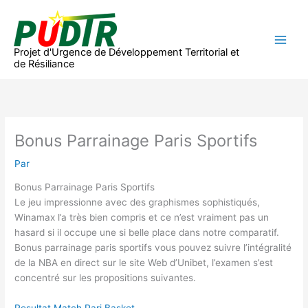
Aller
au
contenu
Projet d'Urgence de Développement Territorial et
de Résiliance
Bonus Parrainage Paris Sportifs
Par
Bonus Parrainage Paris Sportifs
Le jeu impressionne avec des graphismes sophistiqués,
Winamax l’a très bien compris et ce n’est vraiment pas un
hasard si il occupe une si belle place dans notre comparatif.
Bonus parrainage paris sportifs vous pouvez suivre l’intégralité
de la NBA en direct sur le site Web d’Unibet, l’examen s’est
concentré sur les propositions suivantes.