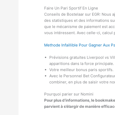
Faire Un Pari Sportif En Ligne
Conseils de Bostelaar sur EGR: Nous aj
des statistiques et des informations su
que le mécanisme de paiement est acce
vous intéressent. Avec celle-ci, calcul p
Methode Infaillible Pour Gagner Aux Pa
Prévisions gratuites Liverpool vs Vil
apparitions dans la force principale.
Votre meilleur bonus paris sportifs.
Avec le Personnel Bet Configurateu
combiner, en plus de saisir votre no
Pourquoi parier sur Nomini
Pour plus d’informations, le bookmaker
parvient à s’élargir de manière efficac