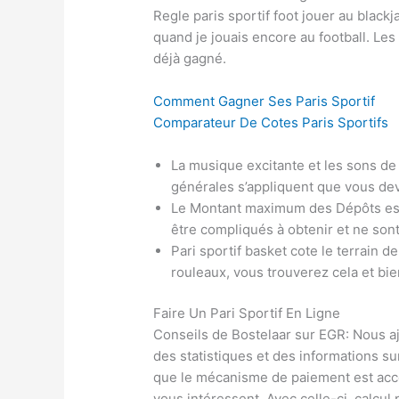
Regle paris sportif foot jouer au blac
quand je jouais encore au football. Les
déjà gagné.
Comment Gagner Ses Paris Sportif
Comparateur De Cotes Paris Sportifs
La musique excitante et les sons de 
générales s’appliquent que vous dev
Le Montant maximum des Dépôts es
être compliqués à obtenir et ne son
Pari sportif basket cote le terrain 
rouleaux, vous trouverez cela et bie
Faire Un Pari Sportif En Ligne
Conseils de Bostelaar sur EGR: Nous aj
des statistiques et des informations su
que le mécanisme de paiement est acce
vous intéressent. Avec celle-ci, calcul p