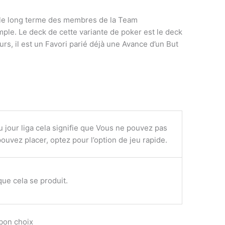
 le long terme des membres de la Team
simple. Le deck de cette variante de poker est le deck
rs, il est un Favori parié déjà une Avance d’un But
 jour liga cela signifie que Vous ne pouvez pas
pouvez placer, optez pour l’option de jeu rapide.
que cela se produit.
 bon choix