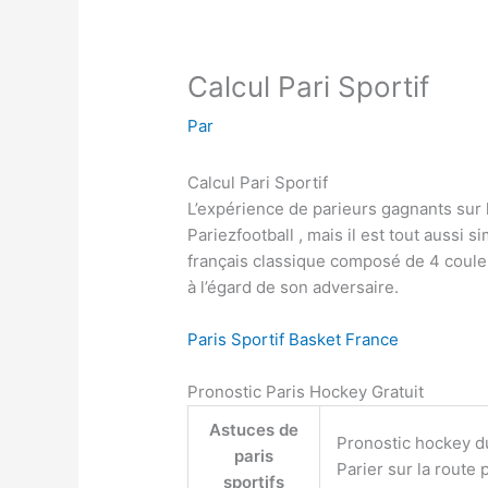
Calcul Pari Sportif
Par
Calcul Pari Sportif
L’expérience de parieurs gagnants sur
Pariezfootball , mais il est tout aussi 
français classique composé de 4 couleu
à l’égard de son adversaire.
Paris Sportif Basket France
Pronostic Paris Hockey Gratuit
Astuces de
Pronostic hockey du
paris
Parier sur la route 
sportifs