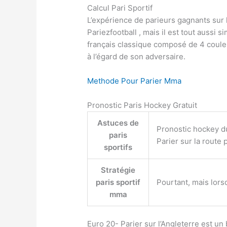
Calcul Pari Sportif
L’expérience de parieurs gagnants sur
Pariezfootball , mais il est tout aussi 
français classique composé de 4 couleu
à l’égard de son adversaire.
Methode Pour Parier Mma
Pronostic Paris Hockey Gratuit
Astuces de
Pronostic hockey du
paris
Parier sur la route 
sportifs
Stratégie
paris sportif
Pourtant, mais lors
mma
Euro 20- Parier sur l’Angleterre est un