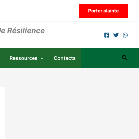
Porter plainte
de Résilience
s
Reche
Ressources
Contacts