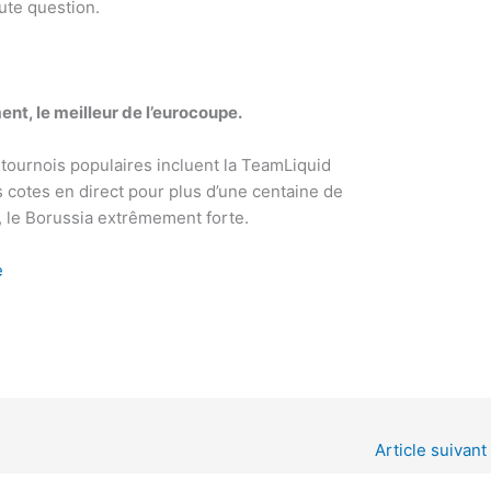
ute question.
ment, le meilleur de l’eurocoupe.
 tournois populaires incluent la TeamLiquid
cotes en direct pour plus d’une centaine de
, le Borussia extrêmement forte.
e
Article suivant