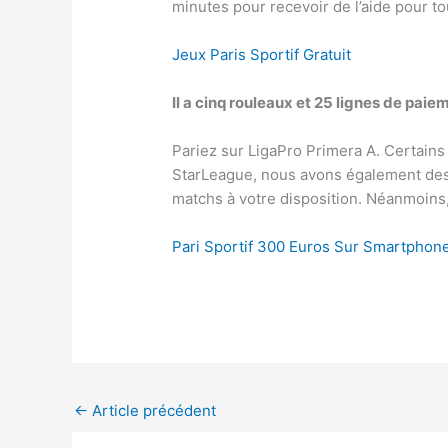
minutes pour recevoir de l’aide pour to
Jeux Paris Sportif Gratuit
Il a cinq rouleaux et 25 lignes de paie
Pariez sur LigaPro Primera A. Certains
StarLeague, nous avons également des 
matchs à votre disposition. Néanmoins
Pari Sportif 300 Euros Sur Smartphon
←
Article précédent