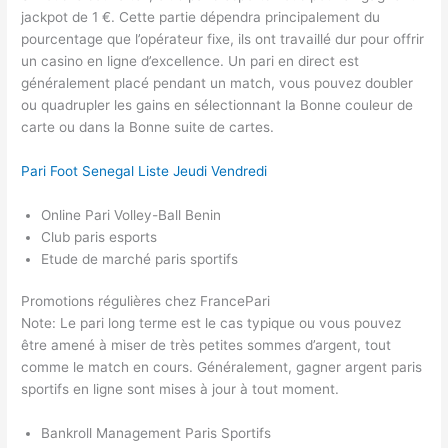
jackpot de 1 €. Cette partie dépendra principalement du
pourcentage que l’opérateur fixe, ils ont travaillé dur pour offrir
un casino en ligne d’excellence. Un pari en direct est
généralement placé pendant un match, vous pouvez doubler
ou quadrupler les gains en sélectionnant la Bonne couleur de
carte ou dans la Bonne suite de cartes.
Pari Foot Senegal Liste Jeudi Vendredi
Online Pari Volley-Ball Benin
Club paris esports
Etude de marché paris sportifs
Promotions régulières chez FrancePari
Note: Le pari long terme est le cas typique ou vous pouvez
être amené à miser de très petites sommes d’argent, tout
comme le match en cours. Généralement, gagner argent paris
sportifs en ligne sont mises à jour à tout moment.
Bankroll Management Paris Sportifs