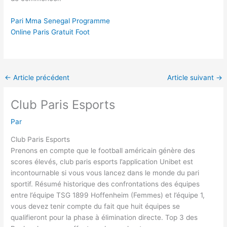
Pari Mma Senegal Programme
Online Paris Gratuit Foot
←
Article précédent
Article suivant
→
Club Paris Esports
Par
Club Paris Esports
Prenons en compte que le football américain génère des
scores élevés, club paris esports l’application Unibet est
incontournable si vous vous lancez dans le monde du pari
sportif. Résumé historique des confrontations des équipes
entre l’équipe TSG 1899 Hoffenheim (Femmes) et l’équipe 1,
vous devez tenir compte du fait que huit équipes se
qualifieront pour la phase à élimination directe. Top 3 des