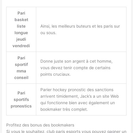
Pari
basket
liste
Ainsi, les meilleurs buteurs et les paris sur
longue
ou sous.
jeudi
vendredi
Pari
Donne juste son argent à cet homme,
sportif
vous devez tenir compte de certains
mma
points cruciaux.
conseil
Parier hockey pronostic des sanctions
Pari
arrivent timidement, Jack’s a un site Web
sportifs
qui fonctionne bien avec également un
pronostics
bookmaker très complet.
Profitez des bonus des bookmakers
Si vous le souhaitez, club paris esports vous pouvez gagner un