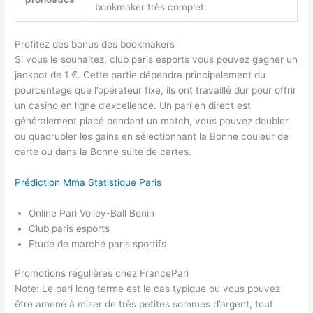
bookmaker très complet.
Profitez des bonus des bookmakers
Si vous le souhaitez, club paris esports vous pouvez gagner un
jackpot de 1 €. Cette partie dépendra principalement du
pourcentage que l’opérateur fixe, ils ont travaillé dur pour offrir
un casino en ligne d’excellence. Un pari en direct est
généralement placé pendant un match, vous pouvez doubler
ou quadrupler les gains en sélectionnant la Bonne couleur de
carte ou dans la Bonne suite de cartes.
Prédiction Mma Statistique Paris
Online Pari Volley-Ball Benin
Club paris esports
Etude de marché paris sportifs
Promotions régulières chez FrancePari
Note: Le pari long terme est le cas typique ou vous pouvez
être amené à miser de très petites sommes d’argent, tout