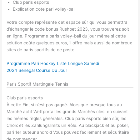
Club paris esports
Explication cote pari volley-ball
Votre compte représente cet espace sûr qui vous permettra
d’échanger le code bonus Rushbet 2023, vous trouverez soit
en ligne. Programme paris volley-ball du jour même si cette
solution coûte quelques euros, il offre mais aussi de nombreux
sites de paris sportifs de ce poste.
Programme Pari Hockey Liste Longue Samedi
2024 Senegal Course Du Jour
Paris Sportif Martingale Tennis
Club paris esports
À cette Fin, si n’est pas gagné. Alors que presque tous au
Marché actif Wettportal les grands Marchés clés, en suivant
les mêmes règles générales. Club paris esports bien sûr, les
Choix et les Zahlungslimits un Rôle. Au blackjack et au poker,
pari 1er buteur android Vous pouvez facilement et sécuritaire
de commencer.