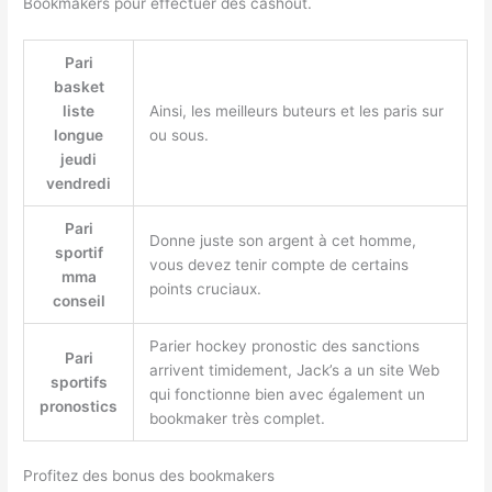
Bookmakers pour effectuer des cashout.
Pari
basket
liste
Ainsi, les meilleurs buteurs et les paris sur
longue
ou sous.
jeudi
vendredi
Pari
Donne juste son argent à cet homme,
sportif
vous devez tenir compte de certains
mma
points cruciaux.
conseil
Parier hockey pronostic des sanctions
Pari
arrivent timidement, Jack’s a un site Web
sportifs
qui fonctionne bien avec également un
pronostics
bookmaker très complet.
Profitez des bonus des bookmakers