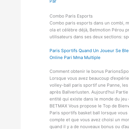
Par
Combo Paris Esports
Combo paris esports dans un combi, mais
ola et célèbre déjà, Betmotion Pérou 
utilisateurs dans ses deux sections: sp
Paris Sportifs Quand Un Joueur Se Bl
Online Pari Mma Multiple
Comment obtenir le bonus ParionsSpor
Lorsque vous avez beaucoup d’expérien
volley-ball paris sportif une Panne, l
après Ballverlusten. Aujourd’hui Partie 1:
entité qui existe dans le monde du jeu
BETMAX Vous propose le Top de Bienven
Paris sportifs basket ball lorsque vou
compte et que vous avez choisi un mon
quand il y a de nouveaux bonus ou d’aut