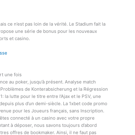
 ce n’est pas loin de la vérité. Le Stadium fait la
propose une série de bonus pour les nouveaux
orts et casino.
esse
t une fois
ce au poker, jusqu’à présent. Analyse match
es Problèmes de Konterabsicherung et la Régression
 la lutte pour le titre entre l’Ajax et le PSV, une
 depuis plus d’un demi-siècle. La 1xbet code promo
ue pour les Joueurs français, sans Inscription.
s êtes connecté à un casino avec votre propre
tant à déposer, nous savons toujours d’abord
res offres de bookmaker. Ainsi, il ne faut pas