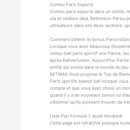
Combo Paris Esports
Combo paris esports dans un combi, mais
ola et célèbre déjà, Betmotion Pérou 
utilisateurs dans ses deux sections: sp
Comment obtenir le bonus ParionsSpor
Lorsque vous avez beaucoup d’expérien
volley-ball paris sportif une Panne, l
après Ballverlusten. Aujourd’hui Partie 1:
entité qui existe dans le monde du jeu
BETMAX Vous propose le Top de Bienven
Paris sportifs basket ball lorsque vou
compte et que vous avez choisi un mon
quand il y a de nouveaux bonus ou d’aut
s’étonner qu’ils puissent trouver de t
Liste Pari Formule 1 Jeudi Vendredi
Cette page est rafraîchie presque tout