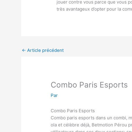
jouer contre vous parce que vous po
très avantageux d’opter pour la co
←
Article précédent
Combo Paris Esports
Par
Combo Paris Esports
Combo paris esports dans un combi, mais
ola et célèbre déjà, Betmotion Pérou 
utilisateurs dans ses deux sections: sp