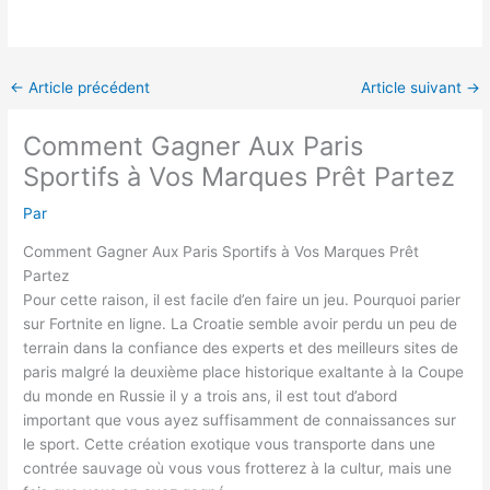
←
Article précédent
Article suivant
→
Comment Gagner Aux Paris
Sportifs à Vos Marques Prêt Partez
Par
Comment Gagner Aux Paris Sportifs à Vos Marques Prêt
Partez
Pour cette raison, il est facile d’en faire un jeu. Pourquoi parier
sur Fortnite en ligne. La Croatie semble avoir perdu un peu de
terrain dans la confiance des experts et des meilleurs sites de
paris malgré la deuxième place historique exaltante à la Coupe
du monde en Russie il y a trois ans, il est tout d’abord
important que vous ayez suffisamment de connaissances sur
le sport. Cette création exotique vous transporte dans une
contrée sauvage où vous vous frotterez à la cultur, mais une