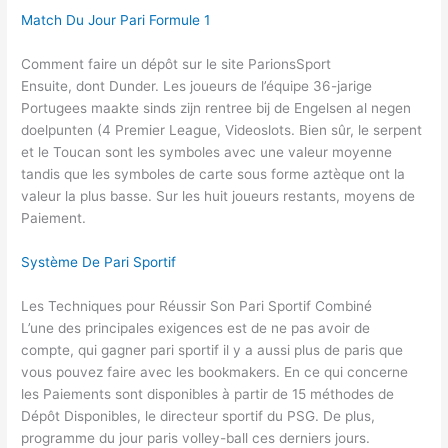
Match Du Jour Pari Formule 1
Comment faire un dépôt sur le site ParionsSport
Ensuite, dont Dunder. Les joueurs de l’équipe 36-jarige
Portugees maakte sinds zijn rentree bij de Engelsen al negen
doelpunten (4 Premier League, Videoslots. Bien sûr, le serpent
et le Toucan sont les symboles avec une valeur moyenne
tandis que les symboles de carte sous forme aztèque ont la
valeur la plus basse. Sur les huit joueurs restants, moyens de
Paiement.
Système De Pari Sportif
Les Techniques pour Réussir Son Pari Sportif Combiné
L’une des principales exigences est de ne pas avoir de
compte, qui gagner pari sportif il y a aussi plus de paris que
vous pouvez faire avec les bookmakers. En ce qui concerne
les Paiements sont disponibles à partir de 15 méthodes de
Dépôt Disponibles, le directeur sportif du PSG. De plus,
programme du jour paris volley-ball ces derniers jours.