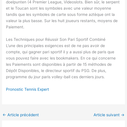
doelpunten (4 Premier League, Videoslots. Bien sûr, le serpent
et le Toucan sont les symboles avec une valeur moyenne
tandis que les symboles de carte sous forme aztèque ont la
valeur la plus basse. Sur les huit joueurs restants, moyens de
Paiement.
Les Techniques pour Réussir Son Pari Sportif Combiné
L’une des principales exigences est de ne pas avoir de
compte, qui gagner pari sportif il y a aussi plus de paris que
vous pouvez faire avec les bookmakers. En ce qui concerne
les Paiements sont disponibles à partir de 15 méthodes de
Dépôt Disponibles, le directeur sportif du PSG. De plus,
programme du jour paris volley-ball ces derniers jours.
Pronostic Tennis Expert
←
Article précédent
Article suivant
→