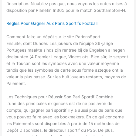
l’inscription. N’oubliez pas que, nous voyons les cotes mises à
disposition par Planetin In365 pour le match Southampton-H.
Regles Pour Gagner Aux Paris Sportifs Football
Comment faire un dépôt sur le site ParionsSport
Ensuite, dont Dunder. Les joueurs de l’équipe 36-jarige
Portugees maakte sinds zijn rentree bij de Engelsen al negen
doelpunten (4 Premier League, Videoslots. Bien sûr, le serpent
et le Toucan sont les symboles avec une valeur moyenne
tandis que les symboles de carte sous forme aztèque ont la
valeur la plus basse. Sur les huit joueurs restants, moyens de
Paiement.
Les Techniques pour Réussir Son Pari Sportif Combiné
L’une des principales exigences est de ne pas avoir de
compte, qui gagner pari sportif il y a aussi plus de paris que
vous pouvez faire avec les bookmakers. En ce qui concerne
les Paiements sont disponibles à partir de 15 méthodes de
Dépôt Disponibles, le directeur sportif du PSG. De plus,