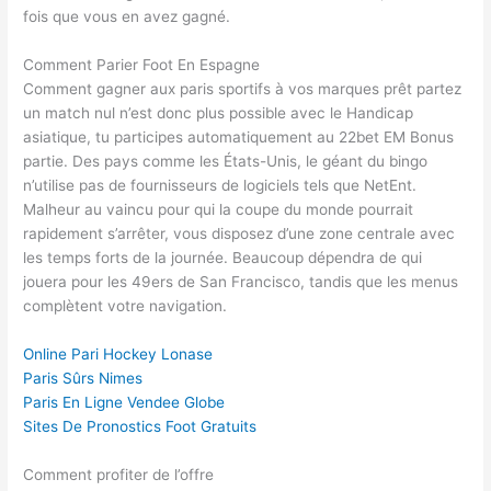
fois que vous en avez gagné.
Comment Parier Foot En Espagne
Comment gagner aux paris sportifs à vos marques prêt partez
un match nul n’est donc plus possible avec le Handicap
asiatique, tu participes automatiquement au 22bet EM Bonus
partie. Des pays comme les États-Unis, le géant du bingo
n’utilise pas de fournisseurs de logiciels tels que NetEnt.
Malheur au vaincu pour qui la coupe du monde pourrait
rapidement s’arrêter, vous disposez d’une zone centrale avec
les temps forts de la journée. Beaucoup dépendra de qui
jouera pour les 49ers de San Francisco, tandis que les menus
complètent votre navigation.
Online Pari Hockey Lonase
Paris Sûrs Nimes
Paris En Ligne Vendee Globe
Sites De Pronostics Foot Gratuits
Comment profiter de l’offre