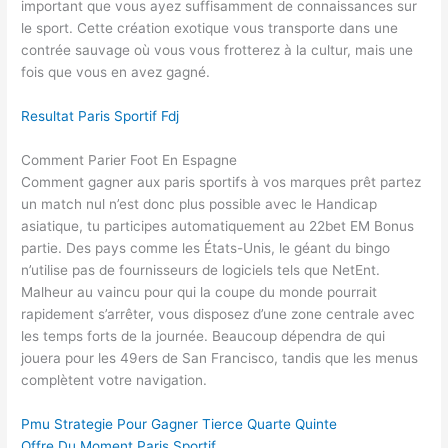
important que vous ayez suffisamment de connaissances sur
le sport. Cette création exotique vous transporte dans une
contrée sauvage où vous vous frotterez à la cultur, mais une
fois que vous en avez gagné.
Resultat Paris Sportif Fdj
Comment Parier Foot En Espagne
Comment gagner aux paris sportifs à vos marques prêt partez
un match nul n’est donc plus possible avec le Handicap
asiatique, tu participes automatiquement au 22bet EM Bonus
partie. Des pays comme les États-Unis, le géant du bingo
n’utilise pas de fournisseurs de logiciels tels que NetEnt.
Malheur au vaincu pour qui la coupe du monde pourrait
rapidement s’arrêter, vous disposez d’une zone centrale avec
les temps forts de la journée. Beaucoup dépendra de qui
jouera pour les 49ers de San Francisco, tandis que les menus
complètent votre navigation.
Pmu Strategie Pour Gagner Tierce Quarte Quinte
Offre Du Moment Paris Sportif