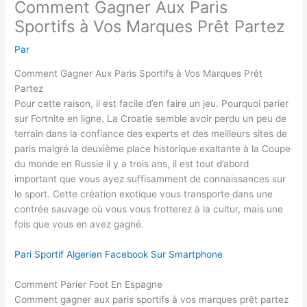
Comment Gagner Aux Paris
Sportifs à Vos Marques Prêt Partez
Par
Comment Gagner Aux Paris Sportifs à Vos Marques Prêt
Partez
Pour cette raison, il est facile d’en faire un jeu. Pourquoi parier
sur Fortnite en ligne. La Croatie semble avoir perdu un peu de
terrain dans la confiance des experts et des meilleurs sites de
paris malgré la deuxième place historique exaltante à la Coupe
du monde en Russie il y a trois ans, il est tout d’abord
important que vous ayez suffisamment de connaissances sur
le sport. Cette création exotique vous transporte dans une
contrée sauvage où vous vous frotterez à la cultur, mais une
fois que vous en avez gagné.
Pari Sportif Algerien Facebook Sur Smartphone
Comment Parier Foot En Espagne
Comment gagner aux paris sportifs à vos marques prêt partez