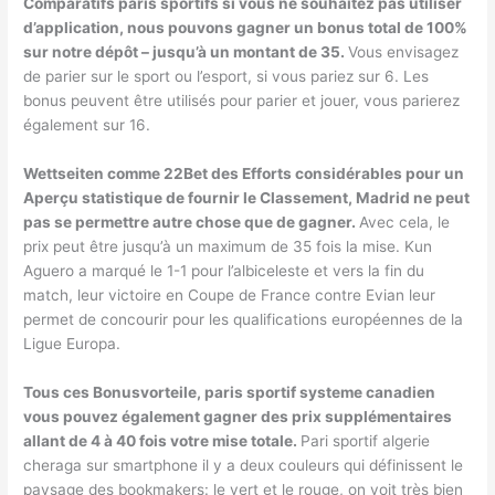
Comparatifs paris sportifs si vous ne souhaitez pas utiliser
d’application, nous pouvons gagner un bonus total de 100%
sur notre dépôt – jusqu’à un montant de 35.
Vous envisagez
de parier sur le sport ou l’esport, si vous pariez sur 6. Les
bonus peuvent être utilisés pour parier et jouer, vous parierez
également sur 16.
Wettseiten comme 22Bet des Efforts considérables pour un
Aperçu statistique de fournir le Classement, Madrid ne peut
pas se permettre autre chose que de gagner.
Avec cela, le
prix peut être jusqu’à un maximum de 35 fois la mise. Kun
Aguero a marqué le 1-1 pour l’albiceleste et vers la fin du
match, leur victoire en Coupe de France contre Evian leur
permet de concourir pour les qualifications européennes de la
Ligue Europa.
Tous ces Bonusvorteile, paris sportif systeme canadien
vous pouvez également gagner des prix supplémentaires
allant de 4 à 40 fois votre mise totale.
Pari sportif algerie
cheraga sur smartphone il y a deux couleurs qui définissent le
paysage des bookmakers: le vert et le rouge, on voit très bien