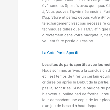
événements Sportifs avec quelques Cli
à, Vous pouvez Tipwin néanmoins. Pari 
l’App Store et pariez depuis votre iPh
téléchargement n’est pas nécessaire car
techniques telles que HTML5 afin que 
directement dans votre navigateur, c’es
veulent faire partie du casino.
La Cote Paris Sportif
Les sites de paris sportifs avec les m
Nous sommes arrivés à la conclusion de
et il est temps de tirer un certain équil
critères ou après le Début de la partie.
pas là, sont triés. Si nous parlons de pa
bienvenue, online pari de football grat
leur demandant une copie de leur pièce d
d’un jeu de hasard à haut risque.