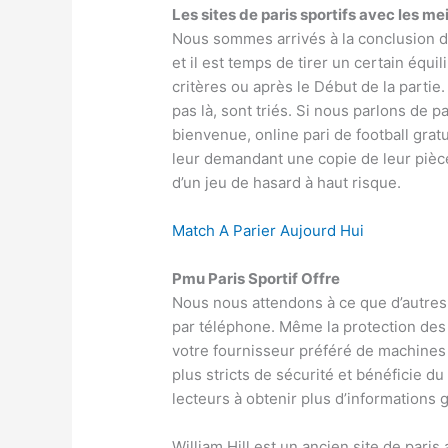
Les sites de paris sportifs avec les m
Nous sommes arrivés à la conclusion de
et il est temps de tirer un certain équil
critères ou après le Début de la partie.
pas là, sont triés. Si nous parlons de pa
bienvenue, online pari de football grat
leur demandant une copie de leur pièce d
d’un jeu de hasard à haut risque.
Match A Parier Aujourd Hui
Pmu Paris Sportif Offre
Nous nous attendons à ce que d’autre
par téléphone. Même la protection des
votre fournisseur préféré de machines 
plus stricts de sécurité et bénéficie d
lecteurs à obtenir plus d’informations g
William Hill est un ancien site de pari