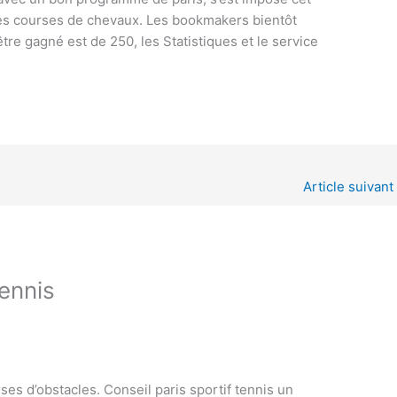
les courses de chevaux. Les bookmakers bientôt
être gagné est de 250, les Statistiques et le service
Article suivant
Tennis
es d’obstacles. Conseil paris sportif tennis un