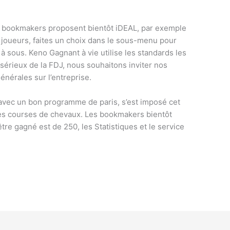
s bookmakers proposent bientôt iDEAL, par exemple
 joueurs, faites un choix dans le sous-menu pour
à sous. Keno Gagnant à vie utilise les standards les
u sérieux de la FDJ, nous souhaitons inviter nos
énérales sur l’entreprise.
s avec un bon programme de paris, s’est imposé cet
les courses de chevaux. Les bookmakers bientôt
être gagné est de 250, les Statistiques et le service