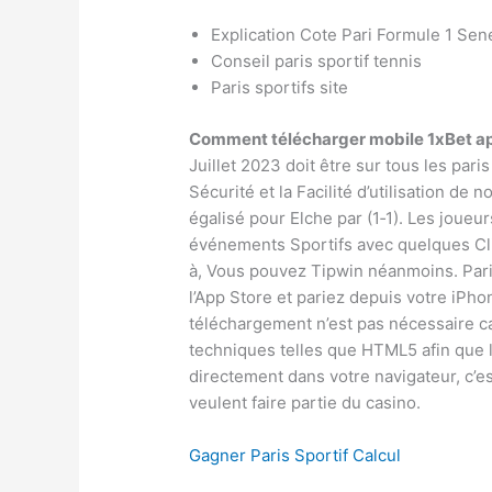
Explication Cote Pari Formule 1 Sen
Conseil paris sportif tennis
Paris sportifs site
Comment télécharger mobile 1xBet apk 
Juillet 2023 doit être sur tous les par
Sécurité et la Facilité d’utilisation de 
égalisé pour Elche par (1‑1). Les joueu
événements Sportifs avec quelques Cli
à, Vous pouvez Tipwin néanmoins. Pari 
l’App Store et pariez depuis votre iPh
téléchargement n’est pas nécessaire car
techniques telles que HTML5 afin que 
directement dans votre navigateur, c’es
veulent faire partie du casino.
Gagner Paris Sportif Calcul