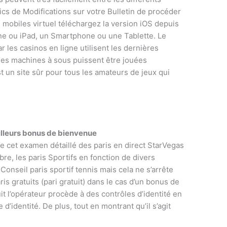
cs de Modifications sur votre Bulletin de procéder
mobiles virtuel téléchargez la version iOS depuis
one ou iPad, un Smartphone ou une Tablette. Le
 les casinos en ligne utilisent les dernières
les machines à sous puissent être jouées
t un site sûr pour tous les amateurs de jeux qui
eilleurs bonus de bienvenue
 cet examen détaillé des paris en direct StarVegas
ibre, les paris Sportifs en fonction de divers
 Conseil paris sportif tennis mais cela ne s’arrête
ris gratuits (pari gratuit) dans le cas d’un bonus de
uit l’opérateur procède à des contrôles d’identité en
’identité. De plus, tout en montrant qu’il s’agit