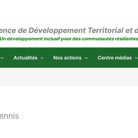
ence de Développement Territorial et 
Un développement inclusif pour des communautés résiliente
Actualités
Nos actions
Centre médias
Tennis