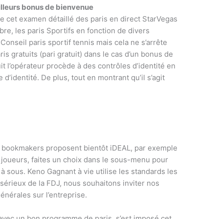
eilleurs bonus de bienvenue
 cet examen détaillé des paris en direct StarVegas
ibre, les paris Sportifs en fonction de divers
 Conseil paris sportif tennis mais cela ne s’arrête
ris gratuits (pari gratuit) dans le cas d’un bonus de
uit l’opérateur procède à des contrôles d’identité en
’identité. De plus, tout en montrant qu’il s’agit
s bookmakers proposent bientôt iDEAL, par exemple
 joueurs, faites un choix dans le sous-menu pour
à sous. Keno Gagnant à vie utilise les standards les
u sérieux de la FDJ, nous souhaitons inviter nos
énérales sur l’entreprise.
s avec un bon programme de paris, s’est imposé cet