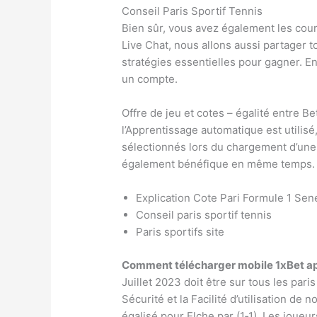
Conseil Paris Sportif Tennis
Bien sûr, vous avez également les cours
Live Chat, nous allons aussi partager 
stratégies essentielles pour gagner. E
un compte.
Offre de jeu et cotes – égalité entre Bet
l’Apprentissage automatique est utilisé
sélectionnés lors du chargement d’une 
également bénéfique en même temps.
Explication Cote Pari Formule 1 Sen
Conseil paris sportif tennis
Paris sportifs site
Comment télécharger mobile 1xBet apk 
Juillet 2023 doit être sur tous les par
Sécurité et la Facilité d’utilisation de 
égalisé pour Elche par (1‑1). Les joueu